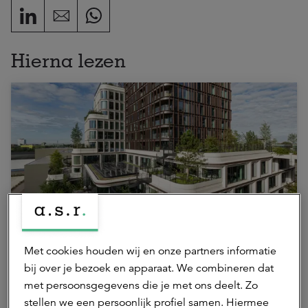
Hierna lezen
12 januari 2026 | 2 min.
Kantoor Wonderwoods behaalt
Met cookies houden wij en onze partners informatie
bij over je bezoek en apparaat. We combineren dat
hoogste BREEAM-NL In-Use
met persoonsgegevens die je met ons deelt. Zo
certificaat; Outstanding
stellen we een persoonlijk profiel samen. Hiermee