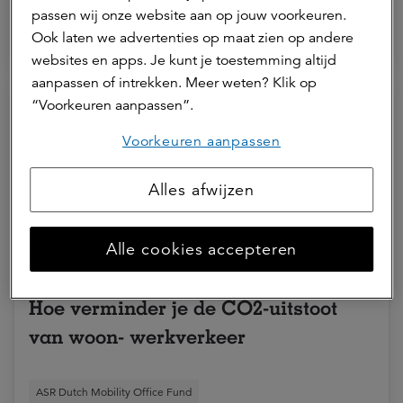
passen wij onze website aan op jouw voorkeuren.
Ook laten we advertenties op maat zien op andere
ASR Dutch Mobility Office Fund
ESG
websites en apps. Je kunt je toestemming altijd
aanpassen of intrekken. Meer weten? Klik op
“Voorkeuren aanpassen”.
Voorkeuren aanpassen
Alles afwijzen
Alle cookies accepteren
30 juli 2024 | 5 min.
Hoe verminder je de CO2-uitstoot
van woon- werkverkeer
ASR Dutch Mobility Office Fund