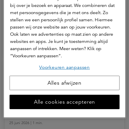
bij over je bezoek en apparaat. We combineren dat
17 juli 2026 | 1 min.
met persoonsgegevens die je met ons deelt. Zo
Verdiencapaciteit onder druk door
stellen we een persoonlijk profiel samen. Hiermee
passen wij onze website aan op jouw voorkeuren.
stijgende grondprijzen
Ook laten we advertenties op maat zien op andere
websites en apps. Je kunt je toestemming altijd
Agrarisch
ASR Dutch Farmland Fund
aanpassen of intrekken. Meer weten? Klik op
“Voorkeuren aanpassen”.
Voorkeuren aanpassen
Alles afwijzen
Alle cookies accepteren
25 juni 2026 | 1 min.