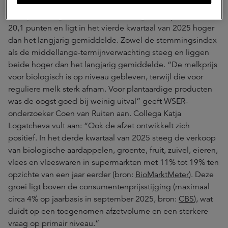
in de land- en tuinbouw positief over hun eigen
bedrijfsvoering. Het vertrouwen steeg met 5 punten naar
20,1 punten en ligt in het vierde kwartaal van 2025 hoger
dan het langjarig gemiddelde. Zowel de stemmingsindex
als de middellange-termijnverwachting steeg en liggen
beide hoger dan het langjarig gemiddelde. “De melkprijs
voor biologisch is op niveau gebleven, terwijl die voor
reguliere melk sterk afnam. Voor plantaardige producten
was de oogst goed bij weinig uitval” geeft WSER-
onderzoeker Coen van Ruiten aan. Collega Katja
Logatcheva vult aan: “Ook de afzet ontwikkelt zich
positief. In het derde kwartaal van 2025 steeg de verkoop
van biologische aardappelen, groente, fruit, zuivel, eieren,
vlees en vleeswaren in supermarkten met 11% tot 19% ten
opzichte van een jaar eerder (bron:
BioMarktMeter
). Deze
groei ligt boven de consumentenprijsstijging (maximaal
circa 4% op jaarbasis in september 2025, bron:
CBS
), wat
duidt op een toegenomen afzetvolume en een sterkere
vraag op primair niveau.”