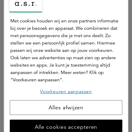
fundament van het gemiddeld akkerbouwbedrijf is de
aardappelteelt. Vraag en aanbod zijn op deze markt nu uit
balans. De komende jaren zal het aanbod moeten dalen,
Met cookies houden wij en onze partners informatie
maar de individuele akkerbouwer heeft geen baat bij het
bij over je bezoek en apparaat. We combineren dat
reduceren van eigen areaal. Hier zal concurrentie bepalen
met persoonsgegevens die je met ons deelt. Zo
wie er blijven telen en wie niet. Het aanbod wereldwijd is
stellen we een persoonlijk profiel samen. Hiermee
sterk weersafhankelijk, en de wereldhandel is
passen wij onze website aan op jouw voorkeuren.
onvoorspelbaar. Het merendeel van de producten wordt
Ook laten we advertenties op maat zien op andere
echter binnen Europa afgezet. Toch heeft wereldhandel
websites en apps. Je kunt je toestemming altijd
wel invloed op de Europese markt,” geeft hij een
aanpassen of intrekken. Meer weten? Klik op
voorzichtig uitkijkje richting de toekomst.
“Voorkeuren aanpassen”.
Voorkeuren aanpassen
Biologische boeren lichtpunt
binnen de vertrouwensindex
Alles afwijzen
In tegenstelling tot melkveehouders en akkerbouwers die
Alle cookies accepteren
niet-biologisch werken of telen, zijn biologische bedrijven