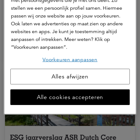
met persoonsgegevens die je met ons deelt. Zo
fondsen
stellen we een persoonlijk profiel samen. Hiermee
passen wij onze website aan op jouw voorkeuren.
ASR Dutch Core Residential Fund
ASR Dutch Prime Retail Fund
Ook laten we advertenties op maat zien op andere
websites en apps. Je kunt je toestemming altijd
ASR Dutch Mobility Office Fund
ASR Dutch Science Park Fund
aanpassen of intrekken. Meer weten? Klik op
ASR Dutch Farmland Fund
ASR Dutch Green Energy Fund I
“Voorkeuren aanpassen”.
ESG
Impact
Voorkeuren aanpassen
Alles afwijzen
Alle cookies accepteren
ESG jaarverslag ASR Dutch Core