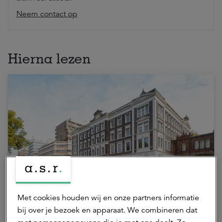
Neem contact op
Hierna lezen
19 juni 2026 | 2 min.
Sterke ESG-prestaties bevestigen
Met cookies houden wij en onze partners informatie
duurzaam portefeuillebeheer
bij over je bezoek en apparaat. We combineren dat