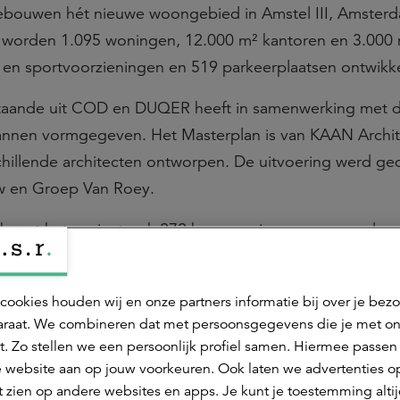
bouwen hét nieuwe woongebied in Amstel III, Amster
t worden 1.095 woningen, 12.000 m² kantoren en 3.000
a en sportvoorzieningen en 519 parkeerplaatsen ontwikk
taande uit COD en DUQER heeft in samenwerking met 
nnen vormgegeven. Het Masterplan is van KAAN Archit
hillende architecten ontworpen. De uitvoering werd ge
uw en Groep Van Roey.
bevat het project ook 272 koopwoningen waarvan de 
m.nl
. SPOT is onderdeel van de nieuwe stadswijk Hond
igt tussen de Arena en Ikea. Meer informatie is te vinde
cookies houden wij en onze partners informatie bij over je bez
raat. We combineren dat met persoonsgegevens die je met o
t. Zo stellen we een persoonlijk profiel samen. Hiermee passen 
 website aan op jouw voorkeuren. Ook laten we advertenties o
 zien op andere websites en apps. Je kunt je toestemming alti