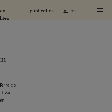
 en
publicaties
nl
en
chten
am
Terra op
nt van
aan