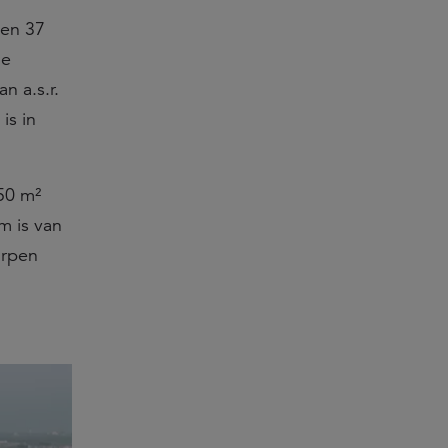
 en 37
de
n a.s.r.
is in
50 m²
m is van
orpen