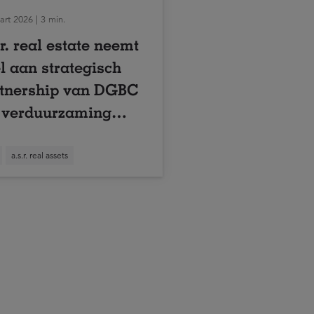
rt 2026 | 3 min.
.r. real estate neemt
l aan strategisch
tnership van DGBC
 verduurzaming
bouwde omgeving
versnellen
a.s.r. real assets