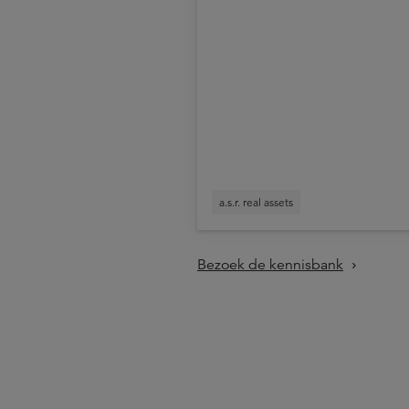
de naam a.s.r. real
assets
a.s.r. real assets
Bezoek de kennisbank