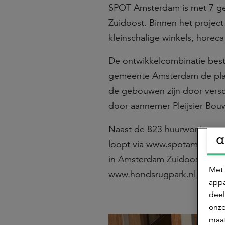
SPOT Amsterdam is met 7 ge
Zuidoost. Binnen het projec
kleinschalige winkels, horec
De ontwikkelcombinatie bes
gemeente Amsterdam de pla
de gebouwen zijn door versc
door aannemer Pleijsier Bo
Naast de 823 huurwoningen 
loopt via
www.spotamsterda
in Amsterdam Zuidoost, die l
Met 
www.hondsrugpark.nl
appa
deel
onze
maat