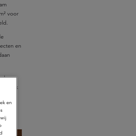
dam
 m² voor
eld.
de
ecten en
daan
verkoop
srugpark
n op:
oek en
ns
wij
p
jd