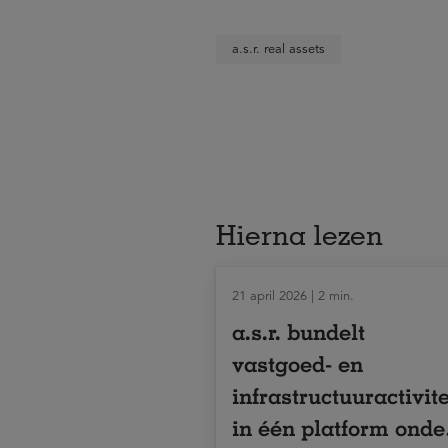
a.s.r. real assets
Hierna lezen
21 april 2026 | 2 min.
a.s.r. bundelt
vastgoed- en
infrastructuuractivit
in één platform onde