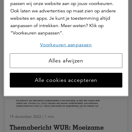
Rianne is marketing & communicatie adviseur bij a.s.r.
passen wij onze website aan op jouw voorkeuren.
real assets.
Ook laten we advertenties op maat zien op andere
websites en apps. Je kunt je toestemming altijd
Neem contact op
aanpassen of intrekken. Meer weten? Klik op
“Voorkeuren aanpassen”.
Hierna lezen
Voorkeuren aanpassen
Alles afwijzen
Alle cookies accepteren
19 december 2022 | 1 min.
Themabericht WUR: Moeizame