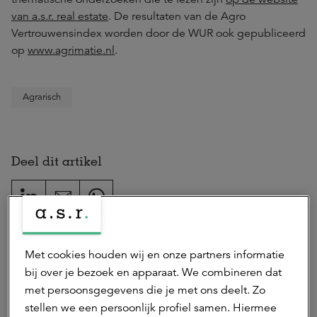
van a.s.r. real estate
. De resultaten van de Agro
Vertrouwensindex worden door de WUR ook gepubliceerd
op
www.agrimatie.nl
.
Agrarisch
Deel dit artikel
Auteur(s)
Met cookies houden wij en onze partners informatie
bij over je bezoek en apparaat. We combineren dat
Rianne Heuker
met persoonsgegevens die je met ons deelt. Zo
marketing & communicatie adviseur
stellen we een persoonlijk profiel samen. Hiermee