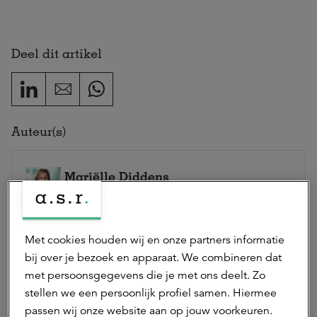
Deel dit artikel
Auteur(s)
Mariëlle Diddens
marketing & communicatie adviseur
Mariëlle is marketing & communicatie adviseur bij
a.s.r. real assets.
Met cookies houden wij en onze partners informatie
Neem contact op
bij over je bezoek en apparaat. We combineren dat
met persoonsgegevens die je met ons deelt. Zo
stellen we een persoonlijk profiel samen. Hiermee
passen wij onze website aan op jouw voorkeuren.