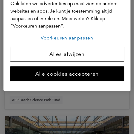
Ook laten we advertenties op maat zien op andere
websites en apps. Je kunt je toestemming altijd
aanpassen of intrekken. Meer weten? Klik op
“Voorkeuren aanpassen”.
Voorkeuren aanpassen
07 juli 2026 | 3 min.
Alles afwijzen
Nationaal investeringsplan moet
industriële biotechnologie naar
Alle cookies accepteren
wereldtop brengen
ASR Dutch Science Park Fund