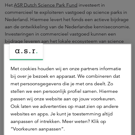
Het
ASR Dutch Science Park Fund
investeert in
commercieel te exploiteren vastgoed op science parks in
Nederland. Hiermee levert het fonds een actieve bijdrage
aan de ontwikkeling van de Nederlandse kenniseconomie.
Investeringen in commercieel vastgoed kunnen een
bijdrage leveren aan het lokale ecosysteem van science
parks. Daarnaast biedt het bedrijven de mogelijkheid
fysiek dichterbij nieuwe technologie en kennis te zitten.
Dit bevordert de ontwikkeling van nieuwe kennis tot
Met cookies houden wij en onze partners informatie
producten en diensten waar de samenleving van
bij over je bezoek en apparaat. We combineren dat
profiteert. Het ASR Dutch Science Park Fund richt zich op
met persoonsgegevens die je met ons deelt. Zo
institutionele beleggers. ASR Nederland N.V. is anchor
stellen we een persoonlijk profiel samen. Hiermee
investor.
passen wij onze website aan op jouw voorkeuren.
Ook laten we advertenties op maat zien op andere
ASR Dutch Science Park Fund
websites en apps. Je kunt je toestemming altijd
aanpassen of intrekken. Meer weten? Klik op
Impact
“Voorkeuren aanpassen”.