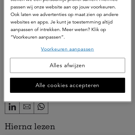
en universiteiten en onderzoeksinstellingen, wat resulteert
passen wij onze website aan op jouw voorkeuren.
in de ontwikkeling van nieuwe kennis, producten en
Ook laten we advertenties op maat zien op andere
diensten die de hele samenleving ten goede komen. Het
websites en apps. Je kunt je toestemming altijd
ASR Dutch Science Park Fund richt zich op institutionele
aanpassen of intrekken. Meer weten? Klik op
beleggers. ASR Nederland N.V. is anchor investor.
“Voorkeuren aanpassen”.
Voorkeuren aanpassen
ASR Dutch Science Park Fund
Impact
Alles afwijzen
Alle cookies accepteren
Deel dit artikel
Hierna lezen