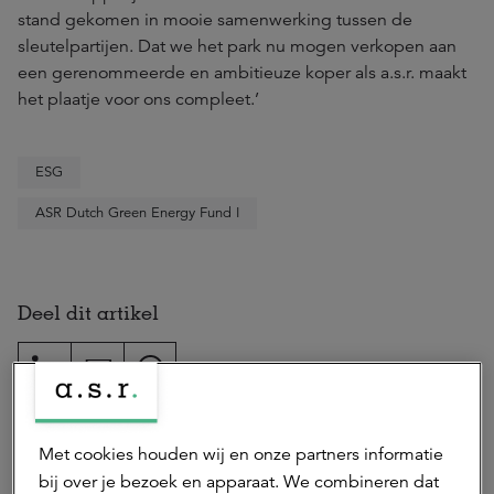
stand gekomen in mooie samenwerking tussen de
sleutelpartijen. Dat we het park nu mogen verkopen aan
een gerenommeerde en ambitieuze koper als a.s.r. maakt
het plaatje voor ons compleet.’
ESG
ASR Dutch Green Energy Fund I
Deel dit artikel
Auteur(s)
Met cookies houden wij en onze partners informatie
bij over je bezoek en apparaat. We combineren dat