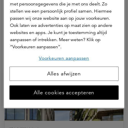
Mariëlle Diddens
met persoonsgegevens die je met ons deelt. Zo
marketing & communicatie adviseur
stellen we een persoonlijk profiel samen. Hiermee
passen wij onze website aan op jouw voorkeuren.
Mariëlle is marketing & communicatie adviseur bij
Ook laten we advertenties op maat zien op andere
a.s.r. real assets.
websites en apps. Je kunt je toestemming altijd
Neem contact op
aanpassen of intrekken. Meer weten? Klik op
“Voorkeuren aanpassen”.
Voorkeuren aanpassen
Hierna lezen
Alles afwijzen
Alle cookies accepteren