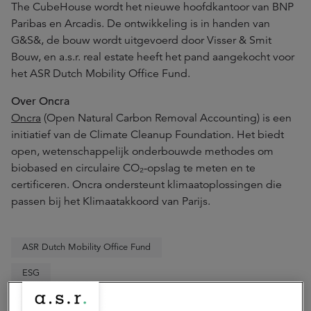
The CubeHouse wordt het nieuwe hoofdkantoor van BNP
Paribas en Arcadis. De ontwikkeling is in handen van
G&S&, de bouw wordt uitgevoerd door Visser & Smit
Bouw, en a.s.r. real estate heeft het pand aangekocht voor
het ASR Dutch Mobility Office Fund.
Over Oncra
Oncra
(Open Natural Carbon Removal Accounting) is een
initiatief van de Climate Cleanup Foundation. Het biedt
open, wetenschappelijk onderbouwde methodes om
biobased en circulaire CO₂-opslag te meten en te
certificeren. Oncra ondersteunt klimaatoplossingen die
passen bij het Klimaatakkoord van Parijs.
ASR Dutch Mobility Office Fund
ESG