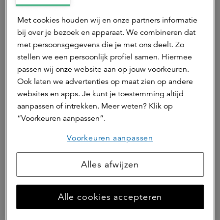
Deel dit artikel
Met cookies houden wij en onze partners informatie
bij over je bezoek en apparaat. We combineren dat
met persoonsgegevens die je met ons deelt. Zo
stellen we een persoonlijk profiel samen. Hiermee
passen wij onze website aan op jouw voorkeuren.
Ook laten we advertenties op maat zien op andere
websites en apps. Je kunt je toestemming altijd
Disclaimer
aanpassen of intrekken. Meer weten? Klik op
“Voorkeuren aanpassen”.
Dit is een publicitaire mededeling. Raadpleeg het
Voorkeuren aanpassen
prospectus van de genoemde fondsen voordat u
een beleggingsbeslissing neemt. Bij de
beslissing om in de gepromote fondsen te
Alles afwijzen
beleggen moet rekening worden gehouden met
alle kenmerken en doelstellingen van de
Alle cookies accepteren
gepromote fondsen, zoals beschreven in het
prospectus van het betreffende fonds. Het