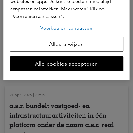
websites en apps. Je kunt je toestemming altijd
ESG
aanpassen of intrekken. Meer weten? Klik op
“Voorkeuren aanpassen”.
a.s.r. real assets
Voorkeuren aanpassen
Deel dit artikel
Alles afwijzen
Alle cookies accepteren
Hierna lezen
21 april 2026 | 2 min.
a.s.r. bundelt vastgoed- en
infrastructuuractiviteiten in één
platform onder de naam a.s.r. real