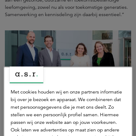
aan een gezonde, duurzame en toekomstbestendige
leefomgeving, zowel nu als voor toekomstige generaties.
Samenwerking en kennisdeling zijn daarbij essentieel.”
Met cookies houden wij en onze partners informatie
bij over je bezoek en apparaat. We combineren dat
met persoonsgegevens die je met ons deelt. Zo
Van links naar rechts, Gerben Sinke, duurzaamheidsmanager a.s.r. real estate,
Robbert van Dijk, managing director Woningen a.s.r. real estate, Brigit
stellen we een persoonlijk profiel samen. Hiermee
Gerritse, algemeen directeur DGBC, Marieke Olsthoorn, manager externe
passen wij onze website aan op jouw voorkeuren.
betrekkingen DGBC.
Ook laten we advertenties op maat zien op andere