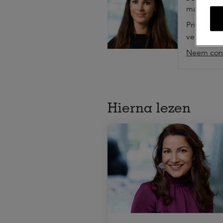
marketing
Prisella i
verantwoor
Neem cont
Hierna lezen