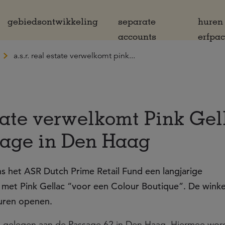
gebiedsontwikkeling
separate
huren
accounts
erfpa
a.s.r. real estate verwelkomt pink...
state verwelkomt Pink Gel
age in Den Haag
ens het ASR Dutch Prime Retail Fund een langjarige
met Pink Gellac “voor een Colour Boutique”. De winkel
uren openen.
s gelegen aan de Passage 62 in Den Haag. Hiermee word