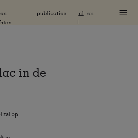
 en
publicaties
nl
en
chten
lac in de
 zal op
t er