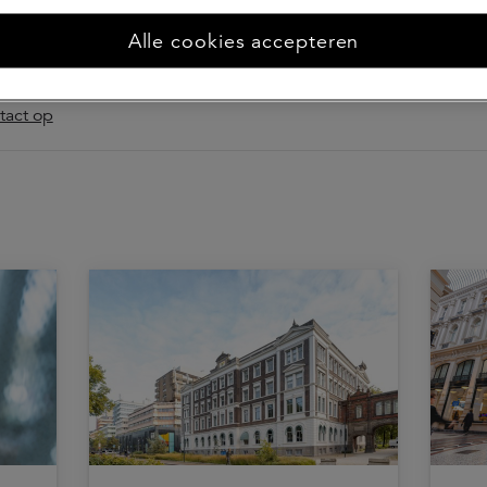
 & communicatie adviseur, events
Alle cookies accepteren
s marketing & communicatie adviseur bij a.s.r. real assets en
delijk voor events.
act op