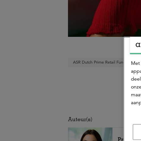
Met 
ASR Dutch Prime Retail Fund
appa
deel
onze
maat
aanp
Auteur(s)
Prisella