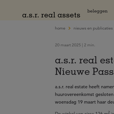
Naar hoofdinhoud
beleggen
home
nieuws en publicaties
20 maart 2025 | 2 min.
a.s.r. real e
Nieuwe Pass
a.s.r. real estate heeft nam
huurovereenkomst gesloten 
woensdag 19 maart haar de
2
De winkel van circa 126 m
i