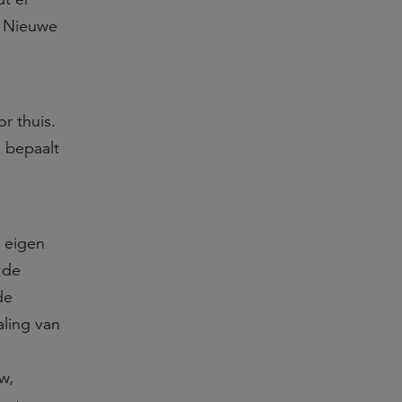
e Nieuwe
r thuis.
j bepaalt
 eigen
 de
de
aling van
w,