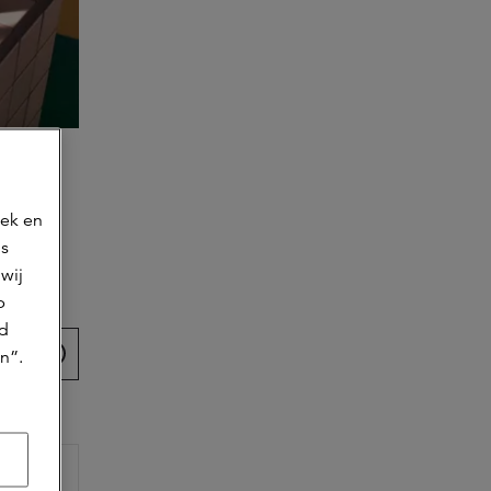
oek en
ns
wij
artikel
p
jd
n”.