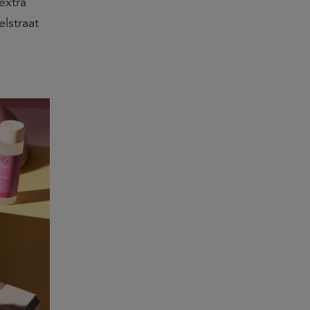
extra
lstraat