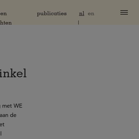
 en
publicaties
nl
en
chten
inkel
ng met WE
 aan de
et
l