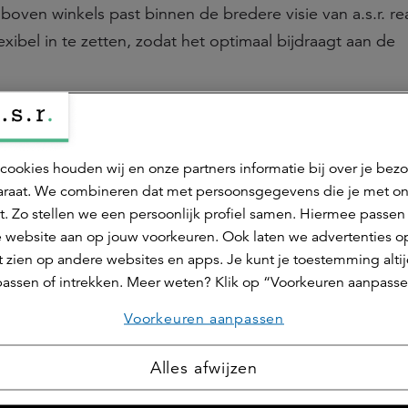
oven winkels past binnen de bredere visie van a.s.r. rea
ibel in te zetten, zodat het optimaal bijdraagt aan de
s kledingmerk dat is opgericht in 1962 en hoogwaardi
cookies houden wij en onze partners informatie bij over je bez
en, dames en kids met een
Casually Stylish
signatuur. Van
raat. We combineren dat met persoonsgegevens die je met o
r Together”, kleedt WE® haar klanten voor de gedeelde 
t. Zo stellen we een persoonlijk profiel samen. Hiermee passen 
ie is ook vertaald naar de merkslogan, WEAR THE MOM
 website aan op jouw voorkeuren. Ook laten we advertenties o
eks verkocht door meer dan 2.000 medewerkers in meer
 zien op andere websites en apps. Je kunt je toestemming alti
, Duitsland en Zwitserland, via de WE Fashion Online Sh
assen of intrekken. Meer weten? Klik op “Voorkeuren aanpasse
s About You, Bol, Wehkamp en Zalando. Het WE IS ME-m
Voorkeuren aanpassen
nichannel beloningen en andere extra’s. Het hoofdkanto
trum van de organisatie bevinden zich in Utrecht, Nederl
Alles afwijzen