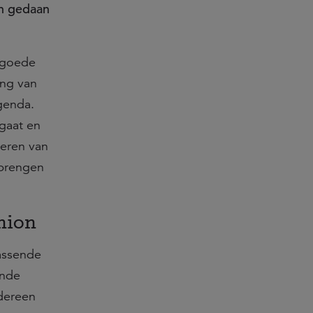
en gedaan
 goede
ing van
genda.
gaat en
leren van
nbrengen
hion
assende
ende
edereen