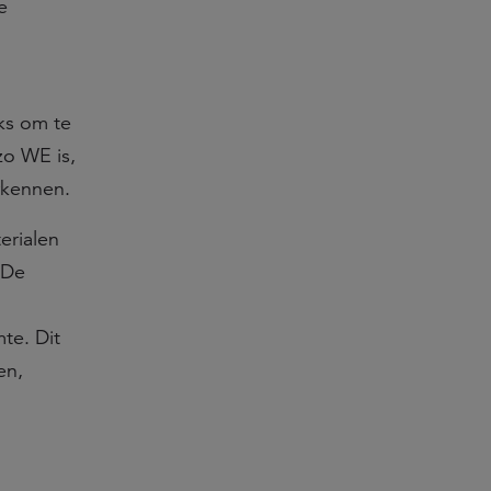
e
ks om te
zo WE is,
rkennen.
terialen
 De
te. Dit
en,