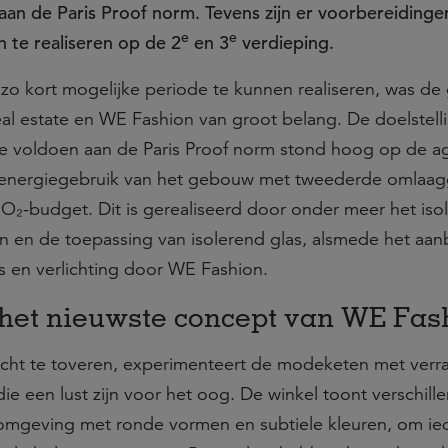
aan de Paris Proof norm. Tevens zijn er voorbereiding
e
e
 te realiseren op de 2
en 3
verdieping.
o kort mogelijke periode te kunnen realiseren, was de
eal estate en WE Fashion van groot belang. De doelstell
5 te voldoen aan de Paris Proof norm stond hoog op de a
t energiegebruik van het gebouw met tweederde omlaag
₂-budget. Dit is gerealiseerd door onder meer het iso
n en de toepassing van isolerend glas, alsmede het aa
es en verlichting door WE Fashion.
het nieuwste concept van WE Fas
icht te toveren, experimenteert de modeketen met verr
ie een lust zijn voor het oog. De winkel toont verschill
e omgeving met ronde vormen en subtiele kleuren, om i