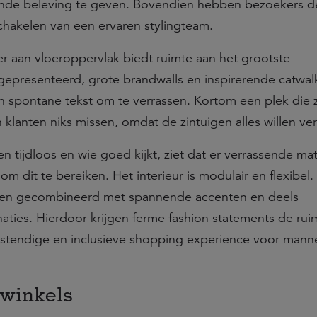
ende beleving te geven. Bovendien hebben bezoekers d
chakelen van een ervaren stylingteam.
r aan vloeroppervlak biedt ruimte aan het grootste
gepresenteerd, grote brandwalls en inspirerende catwal
en spontane tekst om te verrassen. Kortom een plek die 
 klanten niks missen, omdat de zintuigen alles willen ve
l en tijdloos en wie goed kijkt, ziet dat er verrassende ma
m dit te bereiken. Het interieur is modulair en flexibel.
orden gecombineerd met spannende accenten en deels
ties. Hierdoor krijgen ferme fashion statements de ruim
estendige en inclusieve shopping experience voor mann
winkels