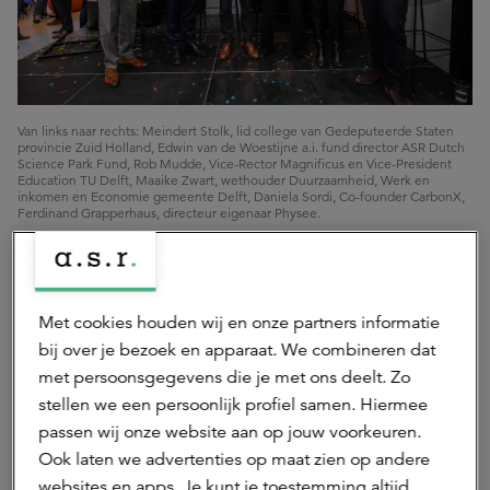
Van links naar rechts: Meindert Stolk, lid college van Gedeputeerde Staten
provincie Zuid Holland, Edwin van de Woestijne a.i. fund director ASR Dutch
Science Park Fund, Rob Mudde, Vice-Rector Magnificus en Vice-President
Education TU Delft, Maaike Zwart, wethouder Duurzaamheid, Werk en
inkomen en Economie gemeente Delft, Daniela Sordi, Co-founder CarbonX,
Ferdinand Grapperhaus, directeur eigenaar Physee.
Met cookies houden wij en onze partners informatie
bij over je bezoek en apparaat. We combineren dat
met persoonsgegevens die je met ons deelt. Zo
stellen we een persoonlijk profiel samen. Hiermee
passen wij onze website aan op jouw voorkeuren.
Ook laten we advertenties op maat zien op andere
websites en apps. Je kunt je toestemming altijd