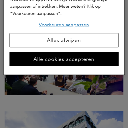
aanpassen of intrekken. Meer weten? Klik op
“Voorkeuren aanpassen”.
Bedrijven in NEXT Delft presenteren zichzelf op de Innovation Floor
Voorkeuren aanpassen
Alles afwijzen
Alle cookies accepteren