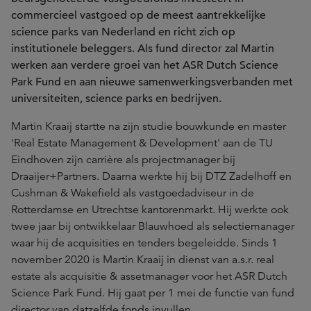
commercieel vastgoed op de meest aantrekkelijke
science parks van Nederland en richt zich op
institutionele beleggers. Als fund director zal Martin
werken aan verdere groei van het ASR Dutch Science
Park Fund en aan nieuwe samenwerkingsverbanden met
universiteiten, science parks en bedrijven.
Martin Kraaij startte na zijn studie bouwkunde en master
'Real Estate Management & Development' aan de TU
Eindhoven zijn carrière als projectmanager bij
Draaijer+Partners. Daarna werkte hij bij DTZ Zadelhoff en
Cushman & Wakefield als vastgoedadviseur in de
Rotterdamse en Utrechtse kantorenmarkt. Hij werkte ook
twee jaar bij ontwikkelaar Blauwhoed als selectiemanager
waar hij de acquisities en tenders begeleidde. Sinds 1
november 2020 is Martin Kraaij in dienst van a.s.r. real
estate als acquisitie & assetmanager voor het ASR Dutch
Science Park Fund. Hij gaat per 1 mei de functie van fund
director van datzelfde fonds invullen.