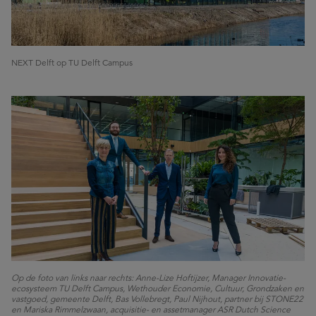
NEXT Delft op TU Delft Campus
Op de foto van links naar rechts: Anne-Lize Hoftijzer, Manager Innovatie-
ecosysteem TU Delft Campus, Wethouder Economie, Cultuur, Grondzaken en
vastgoed, gemeente Delft, Bas Vollebregt, Paul Nijhout, partner bij STONE22
en Mariska Rimmelzwaan, acquisitie- en assetmanager ASR Dutch Science