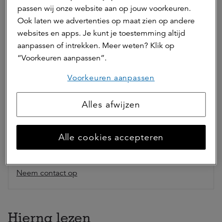
passen wij onze website aan op jouw voorkeuren.
Ook laten we advertenties op maat zien op andere
Deel dit artikel
websites en apps. Je kunt je toestemming altijd
aanpassen of intrekken. Meer weten? Klik op
“Voorkeuren aanpassen”.
Voorkeuren aanpassen
Auteur(s)
Alles afwijzen
Mariëlle Diddens
marketing & communicatie adviseur
Alle cookies accepteren
Mariëlle is marketing & communicatie adviseur bij
a.s.r. real assets.
Neem contact op
Hierna lezen