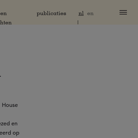
 en
publicaties
nl
en
chten
m
t House
ezed en
teerd op