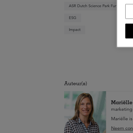
ASR Dutch Science Park Fund
ESG
Impact
Auteur(s)
Mariëlle
marketing
Mariëlle i
Neem cont