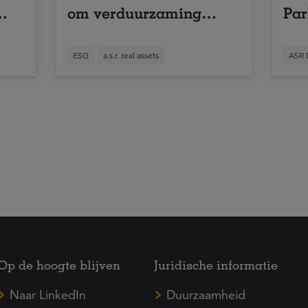
om verduurzaming
Par
gebouwde omgeving
te versnellen
ESG
a.s.r. real assets
ASR 
Op de hoogte blijven
Juridische informatie
Naar LinkedIn
Duurzaamheid