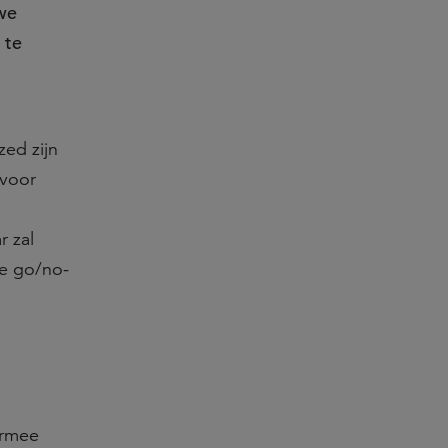
we
 te
ed zijn
 voor
r zal
ve go/no-
ermee