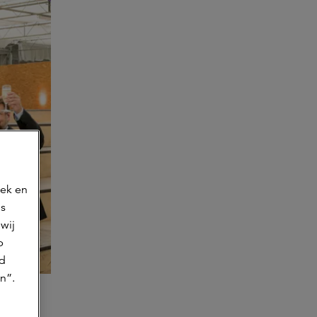
oek en
ns
wij
p
jd
n”.