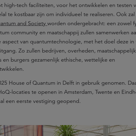
ot high-tech faciliteiten, voor het ontwikkelen en testen 
l te kostbaar zijn om individueel te realiseren. Ook zal 
uantum and Society
worden ondergebracht: een zowel fy
ntum community en maatschappij zullen samenwerken aa
e aspect van quantumtechnologie, met het doel deze in 
itgang. Zo zullen bedrijven, overheden, maatschappelij
 en burgers gezamenlijk ethische, wettelijke en
twikkelen.
025 House of Quantum in Delft in gebruik genomen. Da
oQ-locaties te openen in Amsterdam, Twente en Eindh
 al een eerste vestiging geopend.