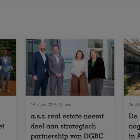
19 maart 2026 | 3 min.
06 okt
a.s.r. real estate neemt
De 
et
deel aan strategisch
nog
partnership van DGBC
in 