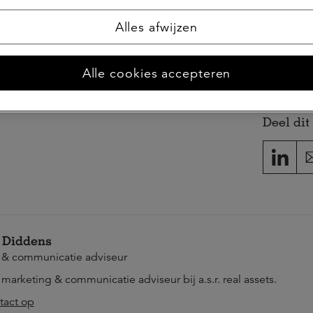
Alles afwijzen
Alle cookies accepteren
Deel dit 
 Diddens
 & communicatie adviseur
s marketing & communicatie adviseur bij a.s.r. real assets.
act op