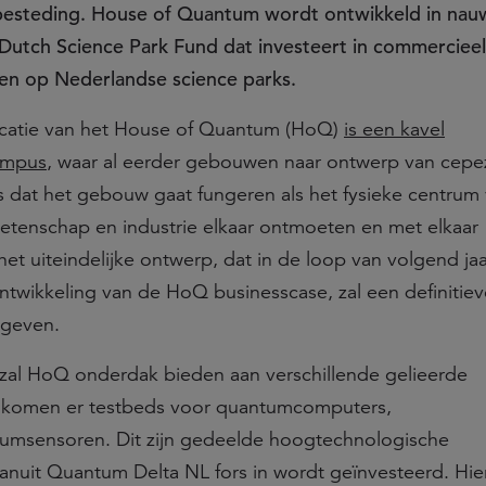
besteding. House of Quantum wordt ontwikkeld in nau
utch Science Park Fund dat investeert in commercieel
en op Nederlandse science parks.
catie van het House of Quantum (HoQ)
is een kavel
ampus
, waar al eerder gebouwen naar ontwerp van cepez
s dat het gebouw gaat fungeren als het fysieke centrum
tenschap en industrie elkaar ontmoeten en met elkaar
t uiteindelijke ontwerp, dat in de loop van volgend jaa
twikkeling van de HoQ businesscase, zal een definitie
geven.
al HoQ onderdak bieden aan verschillende gelieerde
. Zo komen er testbeds voor quantumcomputers,
msensoren. Dit zijn gedeelde hoogtechnologische
vanuit Quantum Delta NL fors in wordt geïnvesteerd. Hi