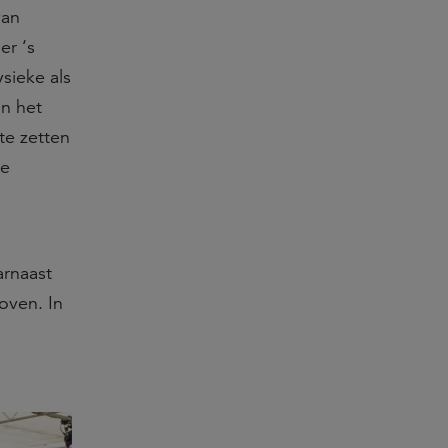
van
er ‘s
sieke als
n het
te zetten
ke
arnaast
oven. In