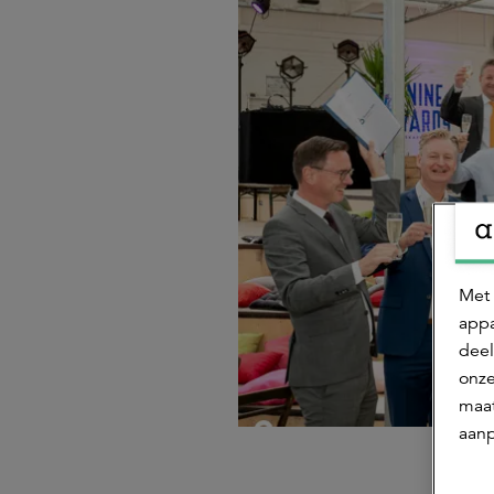
Met 
appa
deel
onze
maat
aanp