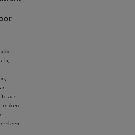
oor
atie
oria,
in,
van
fte aan
ei maken
oe
goed een