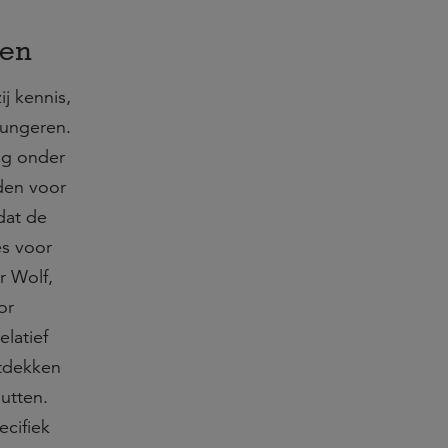
ien
j kennis,
fungeren.
ag onder
den voor
dat de
es voor
r Wolf,
or
elatief
ntdekken
utten.
ecifiek