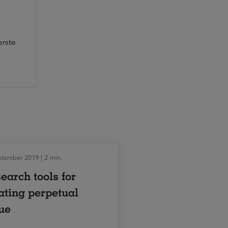
erste
ptember 2019 | 2 min.
earch tools for
ating perpetual
ue