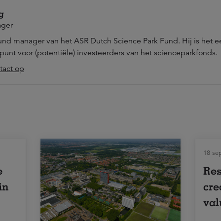
g
ager
und manager van het ASR Dutch Science Park Fund. Hij is het e
unt voor (potentiële) investeerders van het scienceparkfonds.
act op
18 se
e
Res
in
cre
val