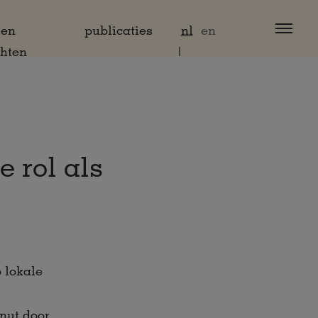
 en
publicaties
nl
en
chten
 rol als
 lokale
nut door