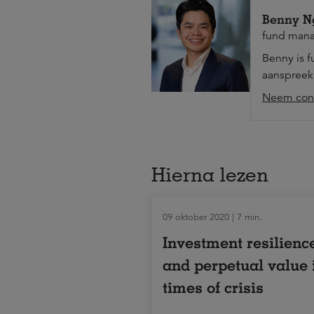
Benny N
fund man
Benny is f
aanspreekp
Neem cont
Hierna lezen
09 oktober 2020 | 7 min.
Investment resilienc
and perpetual value 
times of crisis