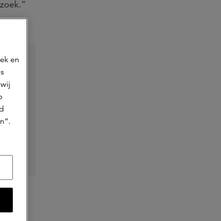
rzoek.”
oek en
ns
wij
p
jd
ate
n”.