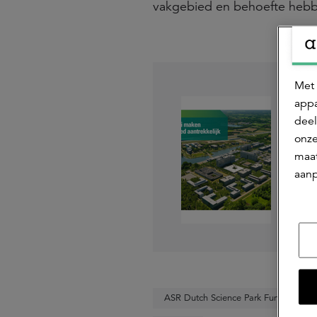
vakgebied en behoefte hebben
Met 
appa
deel
onze
maat
L
aanp
ASR Dutch Science Park Fund