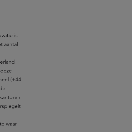
vatie is
t aantal
erland
 deze
heel (+44
nde
 kantoren
rspiegelt
te waar