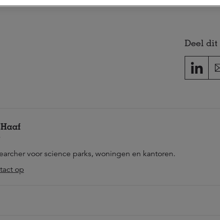
Deel dit 
 Haaf
searcher voor science parks, woningen en kantoren.
act op