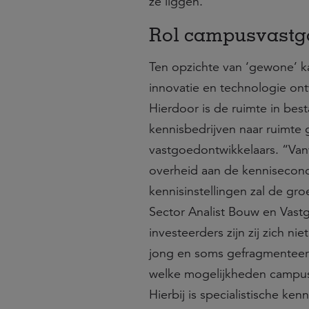
ze liggen.
Rol campusvastgo
Ten opzichte van ‘gewone’ k
innovatie en technologie on
Hierdoor is de ruimte in be
kennisbedrijven naar ruimte
vastgoedontwikkelaars. “Vanw
overheid aan de kennisecono
kennisinstellingen zal de gr
Sector Analist Bouw en Vas
investeerders zijn zij zich n
jong en soms gefragmenteerd
welke mogelijkheden campus
Hierbij is specialistische ke