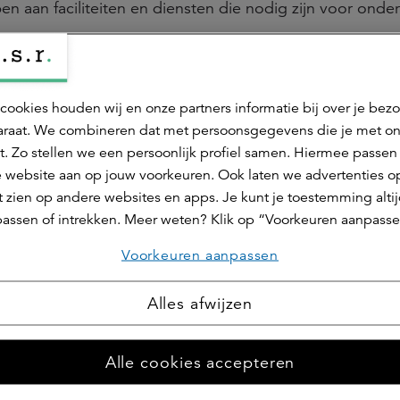
 aan faciliteiten en diensten die nodig zijn voor onde
cookies houden wij en onze partners informatie bij over je bez
Kennis en groei maken
raat. We combineren dat met persoonsgegevens die je met o
t. Zo stellen we een persoonlijk profiel samen. Hiermee passen 
campusvastgoed aantrekkelijk
 website aan op jouw voorkeuren. Ook laten we advertenties o
 zien op andere websites en apps. Je kunt je toestemming alti
ees het research paper van ABN AMRO en a.s.r. real est
assen of intrekken. Meer weten? Klik op “Voorkeuren aanpasse
Voorkeuren aanpassen
Download
Alles afwijzen
Alle cookies accepteren