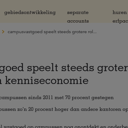
gebiedsontwikkeling
separate
huren
accounts
erfpa
campusvastgoed speelt steeds grotere rol...
ed speelt steeds grotere
n kenniseconomie
campussen sinds 2011 met 70 procent gestegen
ussen zo’n 20 procent hoger dan andere kantoren op
el vastgoed op campussen nog onontdekt en onderbe