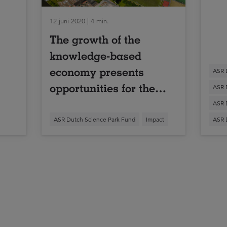
12 juni 2020 | 4 min.
The growth of the
knowledge-based
economy presents
ASR 
opportunities for the
ASR 
ASR Dutch Science
ASR 
Park Fund
ASR Dutch Science Park Fund
Impact
ASR 