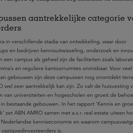
ussen aantrekkelijke categorie v
rders
ra in verschillende stadia van ontwikkeling, waar door
tups en bedrijven kennisuitwisseling, onderzoek en innov
n een campus als geheel zijn de faciliteiten zoals laborat
mma’s en reguliere kantoorruimtes onmisbaar. Voor veel
van gebouwen zijn deze campussen nog onontdekt terre
wel zeer aantrekkelijk kan zijn. Zo valt de huisvesting 
n van universiteiten en hogescholen en groeit de behoe
in bestaande gebouwen. In het rapport ‘Kennis en gro
k’ zet ABN AMRO samen met a.s.r. real estate uiteen h
e Nederlandse kenniseconomie en waarom campusvast
r vastgoedinvesteerders is.