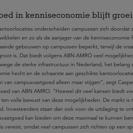
ed in kenniseconomie blijft groe
antoorlocaties onderscheiden campussen zich doordat zi
twikkelen en zo als de aanjager van de kenniseconomie 
staande gebouwen op campussen beperkt, terwijl de vra
 groot is. Dat biedt volgens ABN AMRO veel mogelijkhe
ege de sterke infrastructuur in Nederland, het belang 
mie hecht en de schaarste aan geschikte kantoorlocati
oei van campusvastgoed alleen maar stijgen”, zegt Caspe
tgoed van ABN AMRO. “Hoewel dit veel kansen biedt vo
iet ten volle bewust van deze mogelijkheden. De markt is r
. Investeerders staan dan ook voor de uitdaging te o
vastgoed kan bieden om deze maximaal te kunnen ben
nnis vereist, omdat veel campussen zich richten op een sp