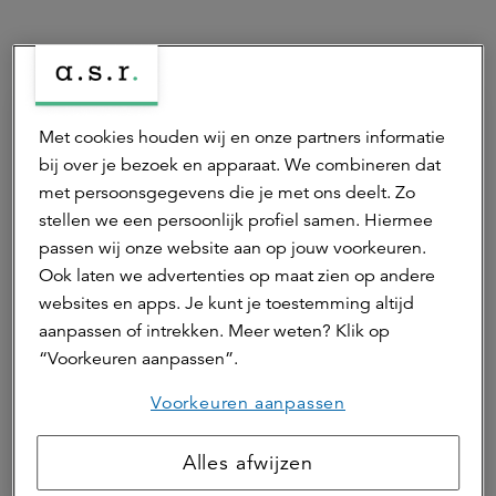
Hierna lezen
Met cookies houden wij en onze partners informatie
bij over je bezoek en apparaat. We combineren dat
met persoonsgegevens die je met ons deelt. Zo
stellen we een persoonlijk profiel samen. Hiermee
passen wij onze website aan op jouw voorkeuren.
Ook laten we advertenties op maat zien op andere
websites en apps. Je kunt je toestemming altijd
17 juli 2026 | 1 min.
aanpassen of intrekken. Meer weten? Klik op
“Voorkeuren aanpassen”.
Verdiencapaciteit onder druk door
stijgende grondprijzen
Voorkeuren aanpassen
Alles afwijzen
Agrarisch
ASR Dutch Farmland Fund