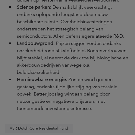
duiden op herstel van investeerdersvertrouwen.
Science parken:
De markt blijft veerkrachtig,
ondanks oplopende leegstand door nieuw
beschikbare ruimte. Overheidsinvesteringen
onderstrepen het strategisch belang van
semiconductors, AI en defensiegerelateerde R&D.
Landbouwgrond:
Prijzen stijgen verder, ondanks
onzekerheid rond stikstofbeleid. Boerenvertrouwen
blijft stabiel, al neemt de druk toe bij biologische en
akkerbouwbedrijven vanwege o.a.
beleidsonzekerheid.
Hernieuwbare energie:
Zon en wind groeien
gestaag, ondanks tijdelijke stijging van fossiele
opwek. Batterijopslag wint aan belang door
netcongestie en negatieve prijsuren, met
toenemende investeringsinteresse.
ASR Dutch Core Residential Fund