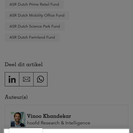
ASR Dutch Prime Retail Fund
ASR Dutch Mobility Office Fund
ASR Dutch Science Park Fund
ASR Dutch Farmland Fund
Deel dit artikel
Auteur(s)
Vinoo Khandekar
hoofd Research & Intelligence
Vinoo is verantwoordelijk voor de afdeling Research &