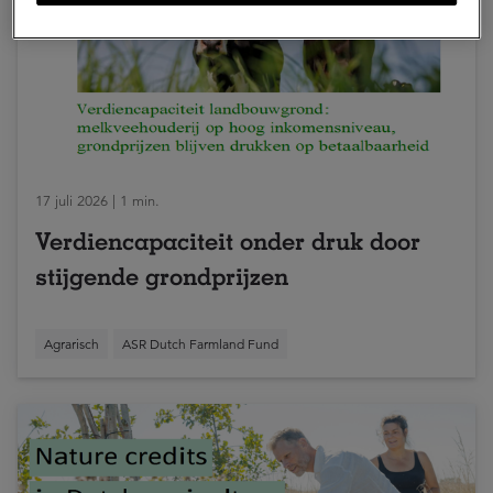
17 juli 2026 | 1 min.
Verdiencapaciteit onder druk door
stijgende grondprijzen
Agrarisch
ASR Dutch Farmland Fund