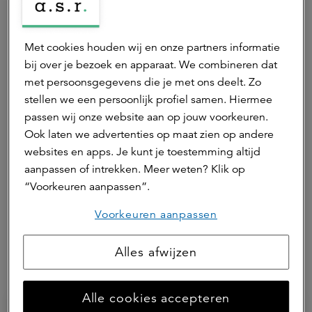
Intelligence en daarnaast werkzaam als researcher
voor de retailmarkt.
Met cookies houden wij en onze partners informatie
Neem contact op
bij over je bezoek en apparaat. We combineren dat
met persoonsgegevens die je met ons deelt. Zo
stellen we een persoonlijk profiel samen. Hiermee
passen wij onze website aan op jouw voorkeuren.
Robin Brett van Steen
Ook laten we advertenties op maat zien op andere
researcher
websites en apps. Je kunt je toestemming altijd
aanpassen of intrekken. Meer weten? Klik op
Robin is researcher voor science parks, woningen en
kantoren.
“Voorkeuren aanpassen”.
Neem contact op
Voorkeuren aanpassen
Alles afwijzen
Hierna lezen
Alle cookies accepteren