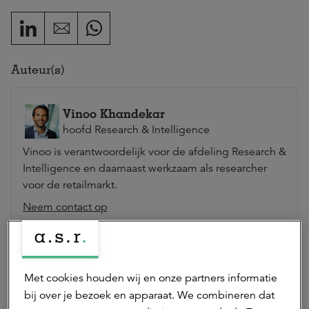
Auteur(s)
Vinoo Khandekar
hoofd Research & Intelligence
Vinoo is verantwoordelijk voor de afdeling Research &
Intelligence en daarnaast werkzaam als researcher
voor de retailmarkt.
Neem contact op
Met cookies houden wij en onze partners informatie
Robin Brett van Steen
bij over je bezoek en apparaat. We combineren dat
researcher