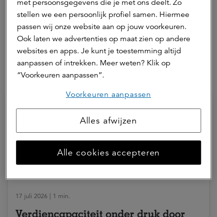
met persoonsgegevens die je met ons deelt. Zo
Robin is researcher voor science parks, woningen en
stellen we een persoonlijk profiel samen. Hiermee
kantoren.
passen wij onze website aan op jouw voorkeuren.
Neem contact op
Ook laten we advertenties op maat zien op andere
websites en apps. Je kunt je toestemming altijd
aanpassen of intrekken. Meer weten? Klik op
“Voorkeuren aanpassen”.
Hierna lezen
Voorkeuren aanpassen
Alles afwijzen
Alle cookies accepteren
17 juli 2026 | 1 min.
Verdiencapaciteit onder druk door