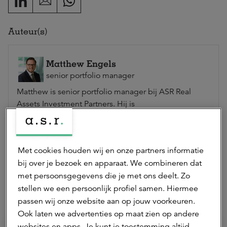
Auteur(s)
Matthew Engels
senior portfolio manager
Matthew is senior portfolio manager bij ASR Real
Assets Investment Partners. Hij is
medeverantwoordelijk voor het fondsbeheer,
waaronder de strategie van het fonds en het
selecteren en monitoren van asset managers.
Met cookies houden wij en onze partners informatie
Neem contact op
bij over je bezoek en apparaat. We combineren dat
met persoonsgegevens die je met ons deelt. Zo
stellen we een persoonlijk profiel samen. Hiermee
Hierna lezen
passen wij onze website aan op jouw voorkeuren.
Ook laten we advertenties op maat zien op andere
websites en apps. Je kunt je toestemming altijd