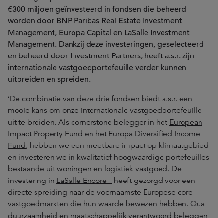
€300 miljoen geïnvesteerd in fondsen die beheerd
worden door BNP Paribas Real Estate Investment
Management, Europa Capital en LaSalle Investment
Management. Dankzij deze investeringen, geselecteerd
en beheerd door
Investment Partners
, heeft a.s.r. zijn
internationale vastgoedportefeuille verder kunnen
uitbreiden en spreiden.
‘De combinatie van deze drie fondsen biedt a.s.r. een
mooie kans om onze internationale vastgoedportefeuille
uit te breiden. Als cornerstone belegger in het
European
Impact Property Fund
en het
Europa Diversified Income
Fund
, hebben we een meetbare impact op klimaatgebied
en investeren we in kwalitatief hoogwaardige portefeuilles
bestaande uit woningen en logistiek vastgoed. De
investering in
LaSalle Encore+
heeft gezorgd voor een
directe spreiding naar de voornaamste Europese core
vastgoedmarkten die hun waarde bewezen hebben. Qua
duurzaamheid en maatschappelijk verantwoord beleggen