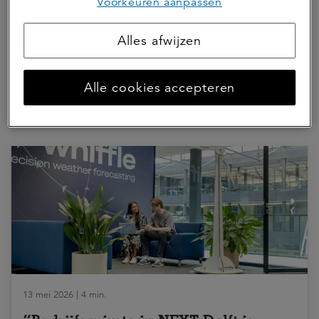
Voorkeuren aanpassen
Met het emissiereductietraject wil
MKP Agro nog meer het duurzame
Alles afwijzen
verschil maken
Alle cookies accepteren
ASR Dutch Farmland Fund
ESG
Agrarisch
13 mei 2026 | 4 min.