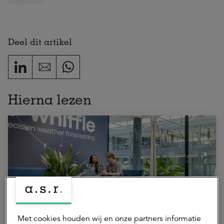
Deel dit artikel
Hierna lezen
Met cookies houden wij en onze partners informatie
13 mei 2026 | 4 min.