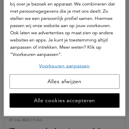
bij over je bezoek en apparaat. We combineren dat
“Bedrijfsruimte in NEXT Delft is
met persoonsgegevens die je met ons deelt. Zo
een logische keuze voor een scale-
stellen we een persoonlijk profiel samen. Hiermee
passen wij onze website aan op jouw voorkeuren.
up als de onze”
Ook laten we advertenties op maat zien op andere
websites en apps. Je kunt je toestemming altijd
ASR Dutch Science Park Fund
aanpassen of intrekken. Meer weten? Klik op
“Voorkeuren aanpassen”.
Voorkeuren aanpassen
Alles afwijzen
Alle cookies accepteren
01 mei 2026 | 5 min.