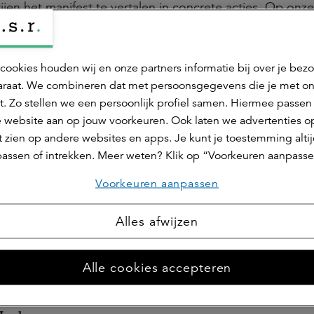
jen het manifest te vertalen in concrete acties. Op onze
) prioriteit geven aan maatregelen op het gebied van
rbeheer, biodiversiteit en gezonde bodem.
cookies houden wij en onze partners informatie bij over je bez
raat. We combineren dat met persoonsgegevens die je met o
t. Zo stellen we een persoonlijk profiel samen. Hiermee passen 
 website aan op jouw voorkeuren. Ook laten we advertenties o
 zien op andere websites en apps. Je kunt je toestemming alti
assen of intrekken. Meer weten? Klik op “Voorkeuren aanpasse
Voorkeuren aanpassen
Deel dit 
Alles afwijzen
Alle cookies accepteren