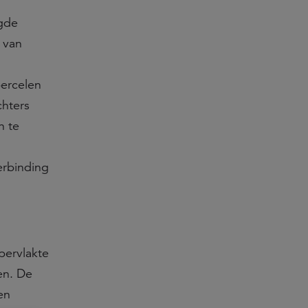
gde
 van
ercelen
chters
n te
erbinding
pervlakte
en. De
en