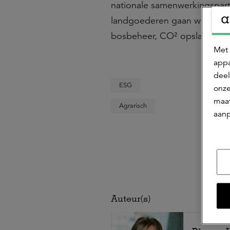
nationale samenwerkingsparti
landgoederen gaan we (extra
bosbeheer, CO² opslag, wate
Met 
appa
deel
ESG
onze
maat
Agrarisch
aanp
Auteur(s)