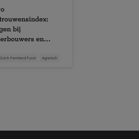
ro
trouwensindex:
gen bij
erbouwers en
kveehouders houdt
n
Dutch Farmland Fund
Agrarisch