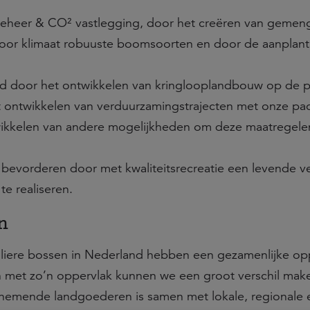
eheer & CO² vastlegging, door het creëren van gemen
voor klimaat robuuste boomsoorten en door de aanplant
d door het ontwikkelen van kringlooplandbouw op de p
t ontwikkelen van verduurzamingstrajecten met onze pa
ikkelen van andere mogelijkheden om deze maatregele
bevorderen door met kwaliteitsrecreatie een levende v
te realiseren.
n
uliere bossen in Nederland hebben een gezamenlijke op
n met zo’n oppervlak kunnen we een groot verschil mak
lnemende landgoederen is samen met lokale, regionale 