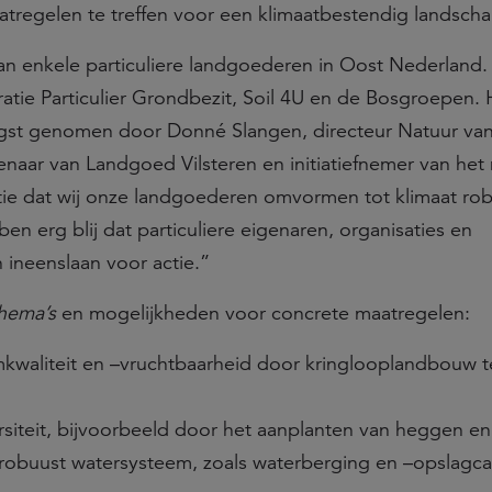
tregelen te treffen voor een klimaatbestendig landscha
f van enkele particuliere landgoederen in Oost Nederland. 
tie Particulier Grondbezit, Soil 4U en de Bosgroepen. 
vangst genomen door Donné Slangen, directeur Natuur va
aar van Landgoed Vilsteren en initiatiefnemer van het 
ntie dat wij onze landgoederen omvormen tot klimaat ro
n erg blij dat particuliere eigenaren, organisaties en
ineenslaan voor actie.”
hema’s
en mogelijkheden voor concrete maatregelen:
kwaliteit en –vruchtbaarheid door kringlooplandbouw t
rsiteit, bijvoorbeeld door het aanplanten van heggen e
robuust watersysteem, zoals waterberging en –opslagcap