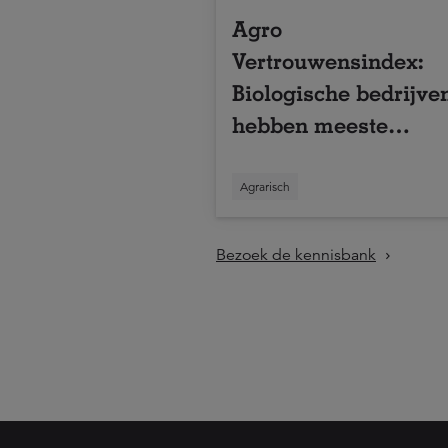
Agro
Vertrouwensindex:
Biologische bedrijve
hebben meeste
vertrouwen in eigen
onderneming
Agrarisch
Bezoek de kennisbank