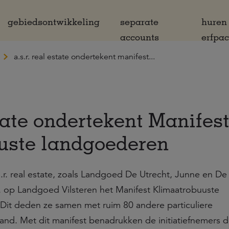
gebiedsontwikkeling
separate
huren
accounts
erfpa
a.s.r. real estate ondertekent manifest...
state ondertekent Manifes
uste landgoederen
r. real estate, zoals Landgoed De Utrecht, Junne en D
. op Landgoed Vilsteren het Manifest Klimaatrobuuste
it deden ze samen met ruim 80 andere particuliere
and. Met dit manifest benadrukken de initiatiefnemers 