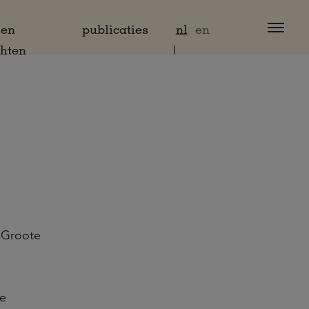
 en
publicaties
nl
en
chten
t
e Groote
de