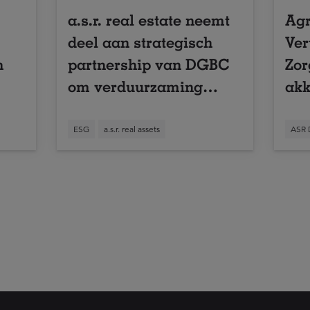
a.s.r. real estate neemt
Ag
deel aan strategisch
Ver
n
partnership van DGBC
Zor
om verduurzaming
akk
gebouwde omgeving
mel
te versnellen
aa
ESG
a.s.r. real assets
ASR 