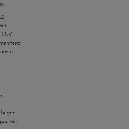
p.
Zij
Het
n LNV.
manifest:
buuste
e
n hagen.
aciteit