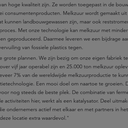
van hoge kwaliteit zijn. Ze worden toegepast in de bouw
rlei consumentenproducten. Melkzuur wordt gemaakt uit
at kunnen landbouwgewassen zijn, maar ook reststrome
ir proces. Met onze technologie kan melkzuur met minde
en geproduceerd. Daarmee leveren we een bijdrage aa
ervuiling van fossiele plastics tegen.
grote plannen. We zijn bezig om onze eigen fabriek te 
over vijf jaar operabel zijn en 25.000 ton melkzuur ople
geveer 7% van de wereldwijde melkzuurproductie te kun
tietechnologie. Een mooi doel om naartoe te groeien. 
voor nog steeds de beste plek. De combinatie van ferme
activiteiten hier, werkt als een katalysator. Deel uitma
die ondernemers actief met elkaar en met partners in het
deze locatie extra waardevol."