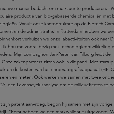
en nieuwe manier bedacht om melkzuur te produceren. “
culaire productie van bio-gebaseerde chemicaliën met 
ologieën. Vanuit onze kantoorruimte op de Biotech Cam
pment en de administratie. In Rotterdam hebben we ee
innenkort verhuizen we onze labactiviteiten ook naar D
 Ik hou me vooral bezig met technologieontwikkeling e
erders. Mijn compagnon Jan-Pieter van Tilburg leidt de
Onze zakenpartners zitten ook in dit pand. Met startup
uik en de kosten van het chromatografieapparaat (HPLC
lyseren en meten. Ook werken we samen met twee onde
CA, een Levenscyclusanalyse om de milieueffecten te b
it zijn patent aanvroeg, begon hij samen met zijn vorige
rijf. “Eerst hebben we een marktvalidatie uitgevoerd. 