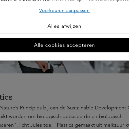
Voorkeuren aanpassen
Alles afwijzen
Alle cookies accepteren
tics
ature’s Principles bij aan de Sustainable Development 
uikt worden om biologisch-gebaseerde en biologisch
ceren", licht Jules toe. “Plastics gemaakt uit melkzuur 