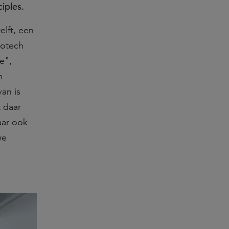
iples.
elft, een
iotech
e",
m
an is
 daar
aar ook
we