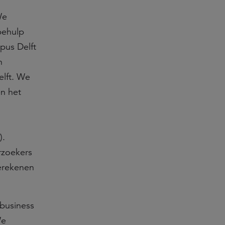
We
behulp
pus Delft
n
elft. We
n het
).
rzoekers
erekenen
 business
We