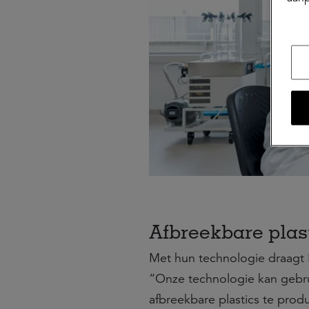
Afbreekbare plas
Met hun technologie draagt N
“Onze technologie kan gebr
afbreekbare plastics te produ