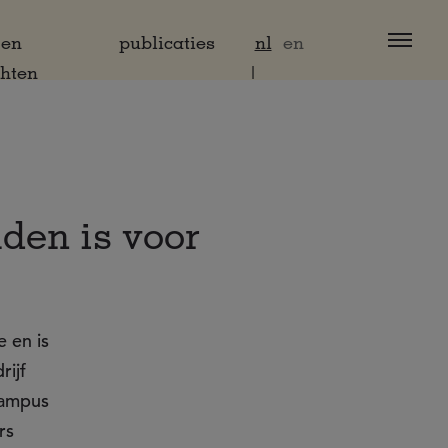
 en
publicaties
nl
en
chten
den is voor
e en is
rijf
Campus
rs