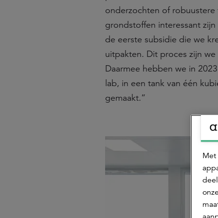
onderzochten of robuustere 
grondstoffen interessant zij
de eerste subsidie die we k
uitpakten. Dit proces zijn w
Daarmee hebben we in 2023 e
lab, in een tank van één ku
gemaakt.”
Met 
appa
deel
onze
maat
aanp