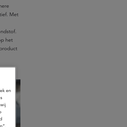
mere
tief. Met
ondstof.
op het
tproduct
oek en
ns
wij
p
jd
n”.