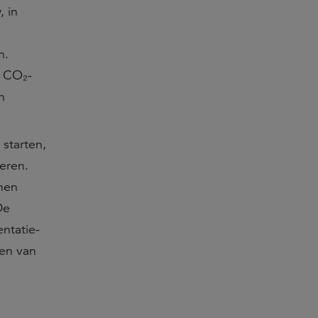
, in
n.
r CO₂-
n
starten,
veren.
nen
De
ntatie-
ken van