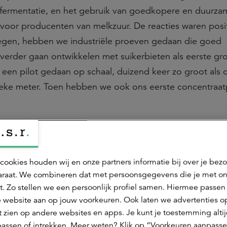
fermentatie, en het gebruik van goedkopere en duurza
n voor producenten van melkzuur. De reacties waren posi
regen, hebben we industriële proeven gedaan die goed
e verder gaan ontwikkelen met suikerbieten als eerste gr
en pilot gedaan op schaal, duizend keer zo groot als 
bieke meter. Toen hebben we ook ons eerste concentraa
cookies houden wij en onze partners informatie bij over je bez
raat. We combineren dat met persoonsgegevens die je met o
t. Zo stellen we een persoonlijk profiel samen. Hiermee passen 
 website aan op jouw voorkeuren. Ook laten we advertenties o
 zien op andere websites en apps. Je kunt je toestemming alti
assen of intrekken. Meer weten? Klik op “Voorkeuren aanpasse