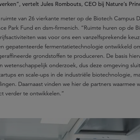
ken”, vertelt Jules Rombouts, CEO bij Nature’s Princ
n ruimte van 26 vierkante meter op de Biotech Campus D
ence Park Fund en dsm-firmenich. “Ruimte huren op de B
jfsactiviteiten was voor ons een vanzelfsprekende keuz
en gepatenteerde fermentatietechnologie ontwikkeld o
geraffineerde grondstoffen te produceren. De basis hierv
n wetenschappelijk onderzoek, dus deze omgeving sluit
 startups en scale-ups in de industriële biotechnologie, m
lingen. Daarnaast vinden we hier de partners waarmee 
t verder te ontwikkelen.”