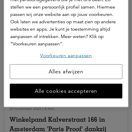
acquisitie- en verkoopmanager bij
stellen we een persoonlijk profiel samen. Hiermee
a.s.r. real assets
passen wij onze website aan op jouw voorkeuren.
Ook laten we advertenties op maat zien op andere
websites en apps. Je kunt je toestemming altijd
ASR Dutch Prime Retail Fund
aanpassen of intrekken. Meer weten? Klik op
“Voorkeuren aanpassen”.
Voorkeuren aanpassen
Alles afwijzen
Alle cookies accepteren
25 november 2025 | 4 min.
Winkelpand Kalverstraat 166 in
Amsterdam 'Paris Proof' dankzij