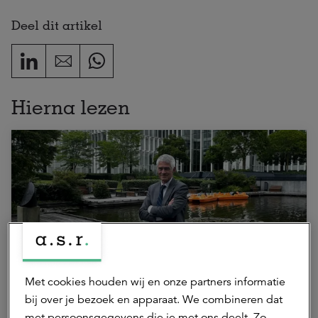
Deel dit artikel
Hierna lezen
03 mei 2026 | 5 min.
Met cookies houden wij en onze partners informatie
bij over je bezoek en apparaat. We combineren dat
Maak kennis met Egbert Schroten,
met persoonsgegevens die je met ons deelt. Zo