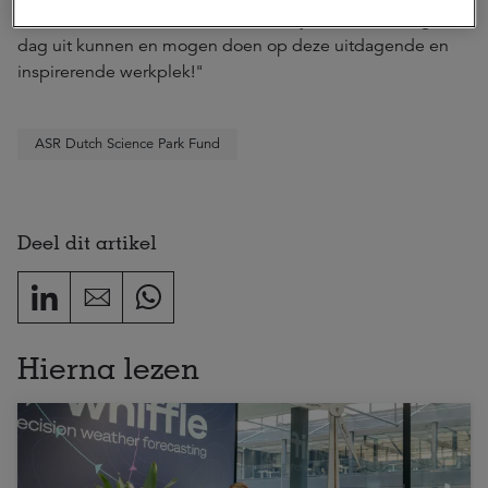
fantastisch mooi werk om te doen. Fijn dat we dit dag in
dag uit kunnen en mogen doen op deze uitdagende en
inspirerende werkplek!"
ASR Dutch Science Park Fund
Deel dit artikel
Hierna lezen