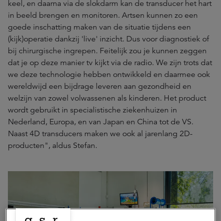
keel, en daarna via de slokdarm kan de transducer het hart
in beeld brengen en monitoren. Artsen kunnen zo een
goede inschatting maken van de situatie tijdens een
(kijk)operatie dankzij 'live' inzicht. Dus voor diagnostiek of
bij chirurgische ingrepen. Feitelijk zou je kunnen zeggen
dat je op deze manier tv kijkt via de radio. We zijn trots dat
we deze technologie hebben ontwikkeld en daarmee ook
wereldwijd een bijdrage leveren aan gezondheid en
welzijn van zowel volwassenen als kinderen. Het product
wordt gebruikt in specialistische ziekenhuizen in
Nederland, Europa, en van Japan en China tot de VS.
Naast 4D transducers maken we ook al jarenlang 2D-
producten", aldus Stefan.