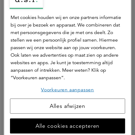
Met cookies houden wij en onze partners informatie
bij over je bezoek en apparaat. We combineren dat
met persoonsgegevens die je met ons deelt. Zo
stellen we een persoonlijk profiel samen. Hiermee
passen wij onze website aan op jouw voorkeuren.
Ook laten we advertenties op maat zien op andere
Blijven innoveren
websites en apps. Je kunt je toestemming altijd
aanpassen of intrekken. Meer weten? Klik op
Voor Oldelft gaat het erom via haar technologische
“Voorkeuren aanpassen”.
innovaties een steentje bij te dragen aan verbetering van
Voorkeuren aanpassen
de gezondheidszorg. Erwin: "Onze producten moeten het
werk van artsen en specialisten waar ook ter wereld
makkelijker maken, waar de patiënt uiteindelijk het
Alles afwijzen
meeste van profiteert. Het is ook onze uitdaging en
tegelijkertijd onze missie om te blijven innoveren en
Alle cookies accepteren
bestaande producten waar mogelijk nog verder te
optimaliseren. In die zin zijn we nooit uitontwikkeld. Het is