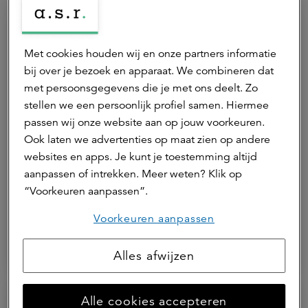
Met cookies houden wij en onze partners informatie
bij over je bezoek en apparaat. We combineren dat
met persoonsgegevens die je met ons deelt. Zo
stellen we een persoonlijk profiel samen. Hiermee
passen wij onze website aan op jouw voorkeuren.
Ook laten we advertenties op maat zien op andere
websites en apps. Je kunt je toestemming altijd
17 juli 2026 | 1 min.
aanpassen of intrekken. Meer weten? Klik op
Verdiencapaciteit onder druk door
“Voorkeuren aanpassen”.
stijgende grondprijzen
Voorkeuren aanpassen
Agrarisch
ASR Dutch Farmland Fund
Alles afwijzen
Alle cookies accepteren