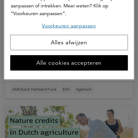
aanpassen of intrekken. Meer weten? Klik op
“Voorkeuren aanpassen”.
Voorkeuren aanpassen
Alles afwijzen
Met het emissiereductietraject wil
MKP Agro nog meer het duurzame
Alle cookies accepteren
verschil maken
ASR Dutch Farmland Fund
ESG
Agrarisch