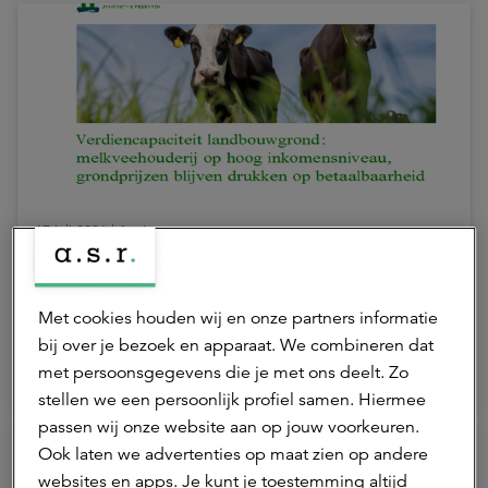
17 juli 2026 | 1 min.
Verdiencapaciteit onder druk door
stijgende grondprijzen
Met cookies houden wij en onze partners informatie
bij over je bezoek en apparaat. We combineren dat
met persoonsgegevens die je met ons deelt. Zo
Agrarisch
ASR Dutch Farmland Fund
stellen we een persoonlijk profiel samen. Hiermee
passen wij onze website aan op jouw voorkeuren.
Ook laten we advertenties op maat zien op andere
websites en apps. Je kunt je toestemming altijd