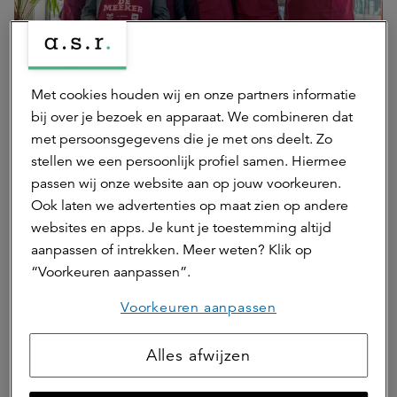
Met cookies houden wij en onze partners informatie
bij over je bezoek en apparaat. We combineren dat
(v.l.n.r. Arjen van Drunen (Gemeente Breda), Jaap van Engelshoven (AM),
Eddie Förster (Gemeente Breda), Robbert van Dijk (ASR), Wilco van den Ban
met persoonsgegevens die je met ons deelt. Zo
(AM), Peter Poell (BAM Wonen)) ©Jasper Scheffers Fotografie
stellen we een persoonlijk profiel samen. Hiermee
passen wij onze website aan op jouw voorkeuren.
Wethouder Eddie Förster (stedelijke ontwikkeling): “Hero
Ook laten we advertenties op maat zien op andere
van Breda laat zien hoe een plek met industrieel verleden
websites en apps. Je kunt je toestemming altijd
kan uitgroeien tot een prettige locatie om te wonen en
aanpassen of intrekken. Meer weten? Klik op
samen te leven. De manier waarop groen, ruimte en
“Voorkeuren aanpassen”.
ontmoeting hier samenkomen, geeft het gebied een
eigen karakter. Met de oplevering van woongebouw De
Voorkeuren aanpassen
Meeker wordt die ontwikkeling zichtbaar en tastbaar.”
Alles afwijzen
Naast de realisatie van de 102 appartementen voor het
ASR Dutch Core Residential Fund, is AM ook betrokken bij