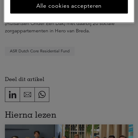
de ook 78 sociale huurappartementen, 174
Alle cookies accepteren
grondgebonden koopwoningen, 48 koopappartementen
voor starters en een eerstelijns medisch centrum HOED
(Huisartsen Onder Een Dak) met daarbij 20 sociale
zorgappartementen in Hero van Breda.
ASR Dutch Core Residential Fund
Deel dit artikel
Hierna lezen