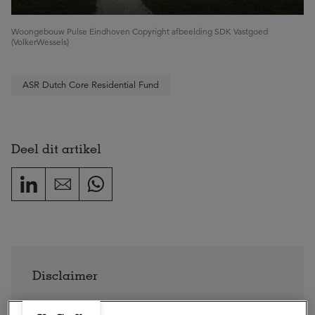
Woongebouw Pulse Eindhoven Copyright afbeelding SDK Vastgoed
(VolkerWessels)
ASR Dutch Core Residential Fund
Deel dit artikel
Disclaimer
Dit is een publicitaire mededeling. Raadpleeg het