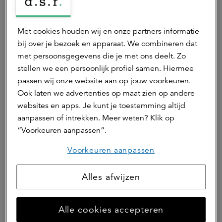
prospectus van de genoemde fondsen voordat u
een beleggingsbeslissing neemt. Bij de
beslissing om in de gepromote fondsen te
Met cookies houden wij en onze partners informatie
beleggen moet rekening worden gehouden met
bij over je bezoek en apparaat. We combineren dat
alle kenmerken en doelstellingen van de
met persoonsgegevens die je met ons deelt. Zo
gepromote fondsen, zoals beschreven in het
stellen we een persoonlijk profiel samen. Hiermee
prospectus van het betreffende fonds. Het
passen wij onze website aan op jouw voorkeuren.
prospectus en nadere informatie over de
Ook laten we advertenties op maat zien op andere
duurzaamheidsaspecten van de gepromote
websites en apps. Je kunt je toestemming altijd
fondsen vind u hier:
aanpassen of intrekken. Meer weten? Klik op
https://asrrealestate.nl/beleggingen
.
“Voorkeuren aanpassen”.
ASR Real Estate B.V. is beheerder van
Voorkeuren aanpassen
beleggingsinstellingen en is opgenomen in het
register van de AFM.
Alles afwijzen
Ga naar beleggingen
Alle cookies accepteren