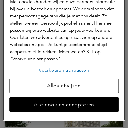
Met cookies houden wij en onze partners informatie
ASR Dutch Core Residential Fund
bij over je bezoek en apparaat. We combineren dat
met persoonsgegevens die je met ons deelt. Zo
stellen we een persoonlijk profiel samen. Hiermee
passen wij onze website aan op jouw voorkeuren.
Deel dit artikel
Ook laten we advertenties op maat zien op andere
websites en apps. Je kunt je toestemming altijd
aanpassen of intrekken. Meer weten? Klik op
“Voorkeuren aanpassen”.
Hierna lezen
Voorkeuren aanpassen
Alles afwijzen
Alle cookies accepteren