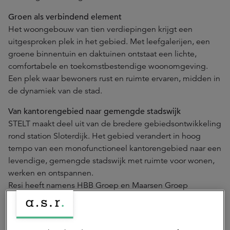
Groen als verbindend element
Het woongebouw van tien verdiepingen krijgt een
uitgesproken plek in het gebied. Met leefgalerijen, een
groene binnentuin en daktuinen ontstaat een lichte,
comfortabele en toekomstbestendige woonomgeving.
Een plek waar bewoners rust en ruimte ervaren, midden in
de dynamiek van de stad.
Van kantorengebied naar gemengde stadswijk
STELT maakt deel uit van de bredere gebiedsontwikkeling
rond station Sloterdijk. Het gebied verandert in hoog
tempo van een monofunctioneel kantorengebied naar een
levendige, gemengde stadswijk met ruimte voor wonen,
werken en ontspannen.
Resi heeft namens HBB Groep en Maarsen Groep
geadviseerd bij de verkoop van de woningen aan a.s.r.
real assets.