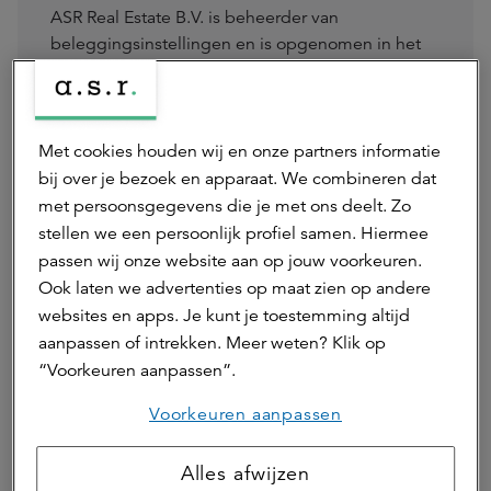
ASR Real Estate B.V. is beheerder van
beleggingsinstellingen en is opgenomen in het
register van de AFM.
Ga naar beleggingen
Met cookies houden wij en onze partners informatie
bij over je bezoek en apparaat. We combineren dat
met persoonsgegevens die je met ons deelt. Zo
Auteur(s)
stellen we een persoonlijk profiel samen. Hiermee
passen wij onze website aan op jouw voorkeuren.
Ook laten we advertenties op maat zien op andere
Rianne Heuker
websites en apps. Je kunt je toestemming altijd
marketing & communicatie adviseur
aanpassen of intrekken. Meer weten? Klik op
Rianne is marketing & communicatie adviseur bij a.s.r.
“Voorkeuren aanpassen”.
real assets.
Neem contact op
Voorkeuren aanpassen
Alles afwijzen