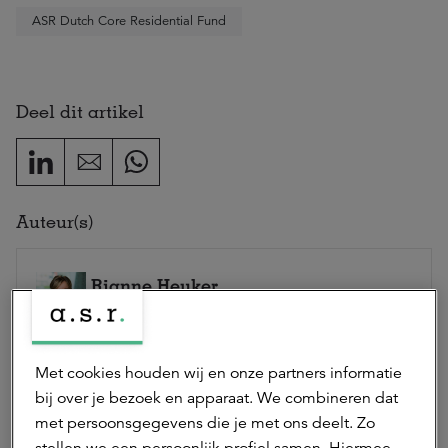
ASR Dutch Core Residential Fund
Deel dit artikel
Auteur(s)
Rianne Heuker
marketing & communicatie adviseur
Rianne is marketing & communicatie adviseur bij a.s.r.
real assets.
Met cookies houden wij en onze partners informatie
Neem contact op
bij over je bezoek en apparaat. We combineren dat
met persoonsgegevens die je met ons deelt. Zo
stellen we een persoonlijk profiel samen. Hiermee