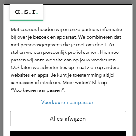
Disclaimer
Dit is een publicitaire mededeling. Raadpleeg het
Met cookies houden wij en onze partners informatie
prospectus van de genoemde fondsen voordat u
bij over je bezoek en apparaat. We combineren dat
een beleggingsbeslissing neemt. Bij de
met persoonsgegevens die je met ons deelt. Zo
beslissing om in de gepromote fondsen te
stellen we een persoonlijk profiel samen. Hiermee
beleggen moet rekening worden gehouden met
passen wij onze website aan op jouw voorkeuren.
alle kenmerken en doelstellingen van de
Ook laten we advertenties op maat zien op andere
gepromote fondsen, zoals beschreven in het
prospectus van het betreffende fonds. Het
websites en apps. Je kunt je toestemming altijd
prospectus en nadere informatie over de
aanpassen of intrekken. Meer weten? Klik op
duurzaamheidsaspecten van de gepromote
“Voorkeuren aanpassen”.
fondsen vind u hier:
Voorkeuren aanpassen
https://asrrealestate.nl/beleggingen
.
ASR Real Estate B.V. is beheerder van
Alles afwijzen
beleggingsinstellingen en is opgenomen in het
register van de AFM.