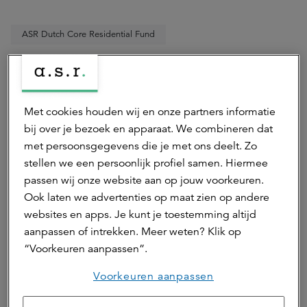
ASR Dutch Core Residential Fund
Deel dit artikel
Met cookies houden wij en onze partners informatie
bij over je bezoek en apparaat. We combineren dat
met persoonsgegevens die je met ons deelt. Zo
stellen we een persoonlijk profiel samen. Hiermee
Auteur(s)
passen wij onze website aan op jouw voorkeuren.
Ook laten we advertenties op maat zien op andere
websites en apps. Je kunt je toestemming altijd
Rianne Heuker
aanpassen of intrekken. Meer weten? Klik op
marketing & communicatie adviseur
“Voorkeuren aanpassen”.
Rianne is marketing & communicatie adviseur bij a.s.r.
real assets.
Voorkeuren aanpassen
Neem contact op