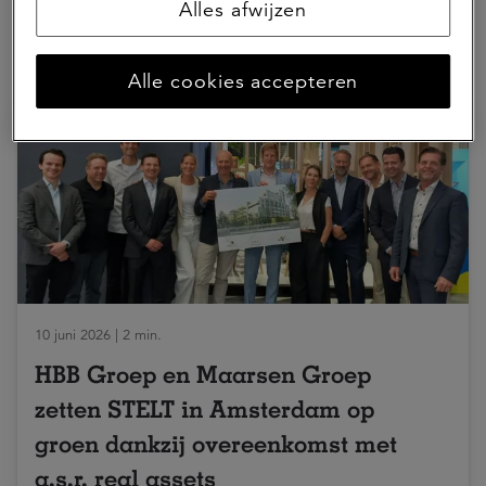
Alles afwijzen
Hierna lezen
Alle cookies accepteren
10 juni 2026 | 2 min.
HBB Groep en Maarsen Groep
zetten STELT in Amsterdam op
groen dankzij overeenkomst met
a.s.r. real assets