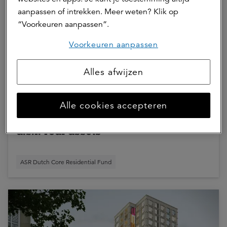
aanpassen of intrekken. Meer weten? Klik op
“Voorkeuren aanpassen”.
Voorkeuren aanpassen
10 juni 2026 | 2 min.
Alles afwijzen
HBB Groep en Maarsen Groep
zetten STELT in Amsterdam op
Alle cookies accepteren
groen dankzij overeenkomst met
a.s.r. real assets
ASR Dutch Core Residential Fund