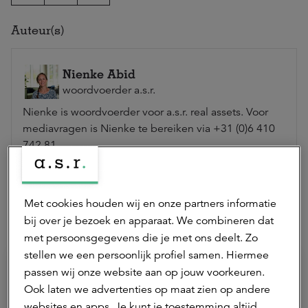
Auteur(s)
Nienke Abid
woordvoerder a.s.r.
Nienke is woordvoerder voor a.s.r. real assets. Voor
mediavragen is Nienke te bereiken via +31 (0)6 410
742 81.
Neem contact op
Met cookies houden wij en onze partners informatie
bij over je bezoek en apparaat. We combineren dat
Hierna lezen
met persoonsgegevens die je met ons deelt. Zo
stellen we een persoonlijk profiel samen. Hiermee
passen wij onze website aan op jouw voorkeuren.
Ook laten we advertenties op maat zien op andere
websites en apps. Je kunt je toestemming altijd