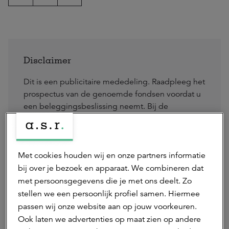
Disclaimer
Dit is een publicitaire mededeling. Raadpleeg het
prospectus van de genoemde fondsen voordat u
een beleggingsbeslissing neemt. Bij de
beslissing om in de gepromote fondsen te
beleggen moet rekening worden gehouden met
alle kenmerken en doelstellingen van de
Met cookies houden wij en onze partners informatie
gepromote fondsen, zoals beschreven in het
prospectus van het betreffende fonds. Het
bij over je bezoek en apparaat. We combineren dat
prospectus en nadere informatie over de
met persoonsgegevens die je met ons deelt. Zo
duurzaamheidsaspecten van de gepromote
stellen we een persoonlijk profiel samen. Hiermee
fondsen vind u hier:
passen wij onze website aan op jouw voorkeuren.
https://asrrealestate.nl/beleggingen
.
Ook laten we advertenties op maat zien op andere