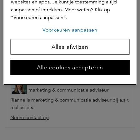
websites en apps. Je kunt je toestemming altijd
ASR Real Estate B.V. is beheerder van
aanpassen of intrekken. Meer weten? Klik op
beleggingsinstellingen en is opgenomen in het
“Voorkeuren aanpassen”.
register van de AFM.
Voorkeuren aanpassen
Ga naar beleggingen
Alles afwijzen
Auteur(s)
Alle cookies accepteren
Rianne Heuker
marketing & communicatie adviseur
Rianne is marketing & communicatie adviseur bij a.s.r.
real assets.
Neem contact op