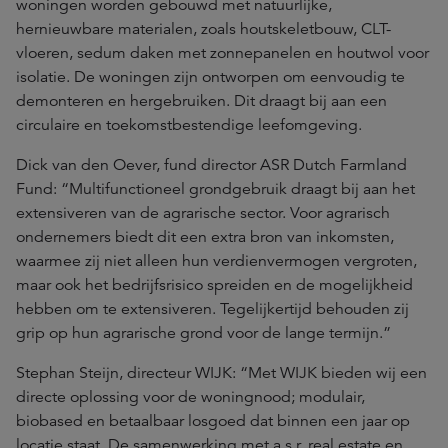
woningen worden gebouwd met natuurlijke,
hernieuwbare materialen, zoals houtskeletbouw, CLT-
vloeren, sedum daken met zonnepanelen en houtwol voor
isolatie. De woningen zijn ontworpen om eenvoudig te
demonteren en hergebruiken. Dit draagt bij aan een
circulaire en toekomstbestendige leefomgeving.
Dick van den Oever, fund director ASR Dutch Farmland
Fund: “Multifunctioneel grondgebruik draagt bij aan het
extensiveren van de agrarische sector. Voor agrarisch
ondernemers biedt dit een extra bron van inkomsten,
waarmee zij niet alleen hun verdienvermogen vergroten,
maar ook het bedrijfsrisico spreiden en de mogelijkheid
hebben om te extensiveren. Tegelijkertijd behouden zij
grip op hun agrarische grond voor de lange termijn.”
Stephan Steijn, directeur WIJK: “Met WIJK bieden wij een
directe oplossing voor de woningnood; modulair,
biobased en betaalbaar losgoed dat binnen een jaar op
locatie staat. De samenwerking met a.s.r. real estate en