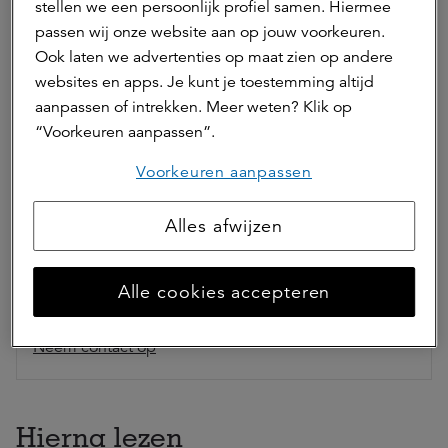
stellen we een persoonlijk profiel samen. Hiermee
beleggingsinstellingen en is opgenomen in het
passen wij onze website aan op jouw voorkeuren.
register van de AFM.
Ook laten we advertenties op maat zien op andere
Ga naar beleggingen
websites en apps. Je kunt je toestemming altijd
aanpassen of intrekken. Meer weten? Klik op
“Voorkeuren aanpassen”.
Auteur(s)
Voorkeuren aanpassen
Alles afwijzen
Rianne Heuker
marketing & communicatie adviseur
Alle cookies accepteren
Rianne is marketing & communicatie adviseur bij a.s.r.
real assets.
Neem contact op
Hierna lezen