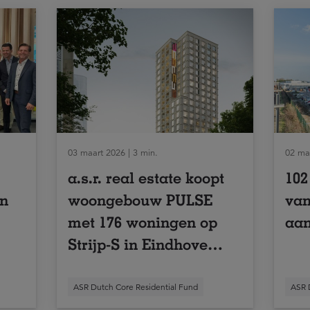
03 maart 2026 | 3 min.
02 maa
a.s.r. real estate koopt
102
en
woongebouw PULSE
van
met 176 woningen op
aan
Strijp-S in Eindhoven
van SDK Vastgoed
ASR Dutch Core Residential Fund
ASR 