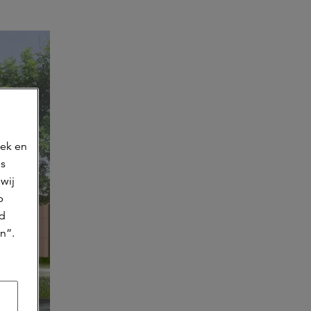
oek en
ns
wij
p
jd
n”.