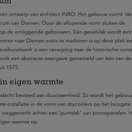
rum
een ontwerp van architect INBO. Het gebouw vormt ‘de
trum van Diemen. Door de aflopende vorm sluiten de
op de omliggende gebouwen. Eén gevelvlak wordt extr
entree naar Diemen extra te markeren is op deze plek e
evelkunstwerk is een verwijzing naar de historische cont
wordt een abstracte weergave gemetseld van één van de
it 1575.
in eigen warmte
aandacht besteed aan duurzaamheid. Zo wordt het gebou
e-installatie in de vorm van drycoolers op het hoogste
n weggewerkt achter een ‘puntdak’ van zonnepanelen. 
eigen warmte op.