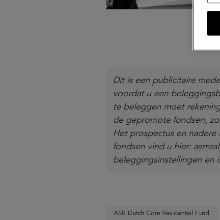
Dit is een publicitaire m
voordat u een beleggingsb
te beleggen moet rekening
de gepromote fondsen, zoa
Het prospectus en nadere
fondsen vind u hier:
asrrea
beleggingsinstellingen en 
ASR Dutch Core Residential Fund