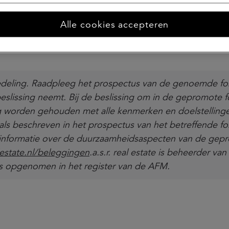
Alle cookies accepteren
ededeling. Raadpleeg het prospectus van de genoemde f
eslissing neemt. Bij de beslissing om in de gepromote 
 worden gehouden met alle kenmerken en doelstelling
ls beschreven in het prospectus van het betreffende fo
 informatie over de duurzaamheidsaspecten van de gep
lestate.nl/beleggingen
.a.s.r. real estate is beheerder van
is opgenomen in het register van de AFM.