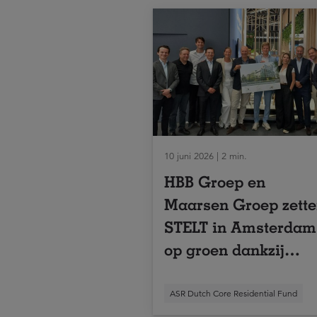
10 juni 2026 | 2 min.
HBB Groep en
Maarsen Groep zett
STELT in Amsterdam
op groen dankzij
overeenkomst met
a.s.r. real assets
ASR Dutch Core Residential Fund