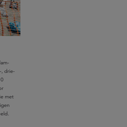
dam-
, drie-
10
or
ie met
igen
eld.