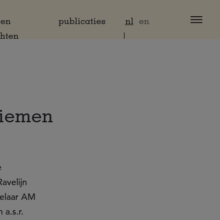
 en
publicaties
nl
en
chten
Diemen
e
avelijn
kelaar AM
a.s.r.