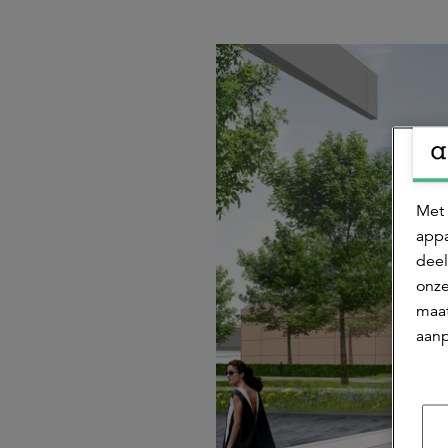
Met 
appa
deel
onze
maat
aanp