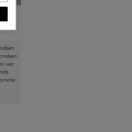
ondsen
fondsen
en van
nds.
romote