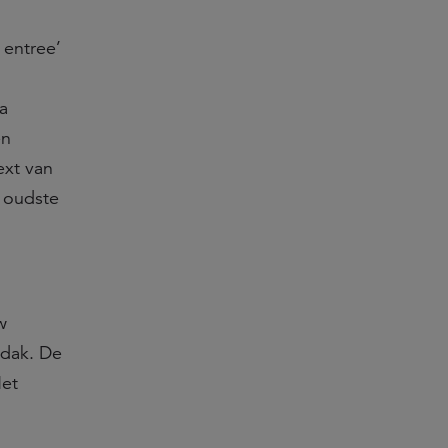
 entree’
a
en
ext van
 oudste
w
 dak. De
Het