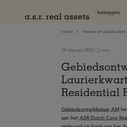
Naar hoofdinhoud
beleggen
home
nieuws en publicaties
28 februari 2022 | 2 min.
Gebiedsontw
Laurierkwart
Residential 
Gebiedsontwikkelaar AM
hee
aan het
ASR Dutch Core Resi
verhuurd op basis van het 