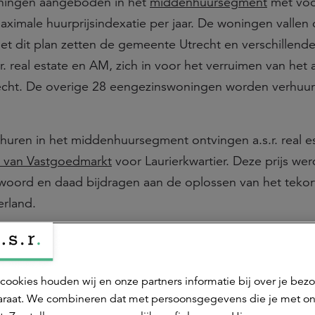
woningen aangeboden in het
middenhuursegment
met voo
ximale huurprijsindexatie per jaar. De woningen vallen
et dit plan zetten de gemeente Utrecht en verschillend
r. real estate en AM, zich in voor het verruimen van het
cht. De overige 28 eengezinswoningen worden verhuur
huren in het middenhuursegment ontvingen a.s.r. real e
van Vastgoedmarkt
voor Laurierkwartier. Deze prijs wer
in woord en daad bijdragen aan de oplossen van het tekor
rland.
maatadaptief ontwerp
owel de woningen als de binnentuin speelt circulariteit 
cookies houden wij en onze partners informatie bij over je bez
ditionele metselwerkgevel van een aantal woningen in het
raat. We combineren dat met persoonsgegevens die je met o
circulair door het toepassen van een innovatief stapelsys