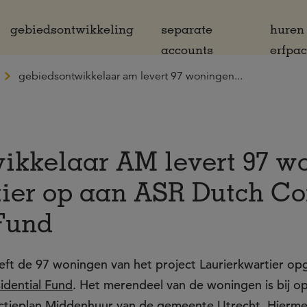
gebiedsontwikkeling
separate
huren
accounts
erfpa
gebiedsontwikkelaar am levert 97 woningen...
ikkelaar AM levert 97 w
ier op aan ASR Dutch Co
Fund
ft de 97 woningen van het project Laurierkwartier op
dential Fund
. Het merendeel van de woningen is bij o
Actieplan Middenhuur van de gemeente Utrecht. Hierm