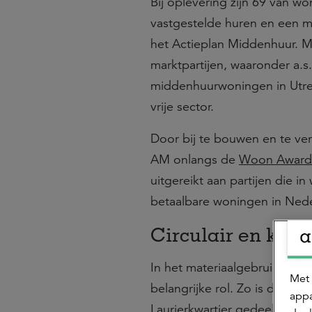
Bij oplevering zijn 69 van 
vastgestelde huren en een ma
het Actieplan Middenhuur. M
marktpartijen, waaronder a.s.
middenhuurwoningen in Utre
vrije sector.
Door bij te bouwen en te ver
AM onlangs de
Woon Award 
uitgereikt aan partijen die 
betaalbare woningen in Nede
Circulair en kli
In het materiaalgebruik van z
Met 
belangrijke rol. Zo is de tra
appa
Laurierkwartier gedeeltelijk 