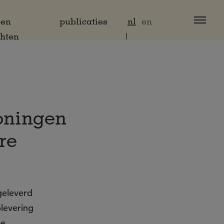
 en
publicaties
nl
en
chten
oningen
re
geleverd
plevering
ee