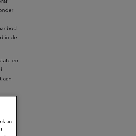
raf
 onder
e
 aanbod
d in de
state en
d
t aan
een
oek en
ns
teem.