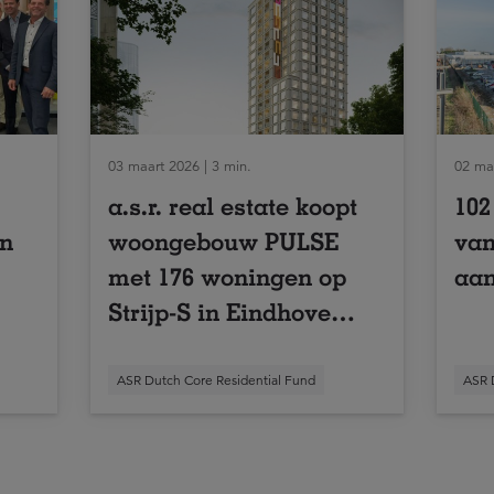
03 maart 2026 | 3 min.
02 maa
a.s.r. real estate koopt
102
en
woongebouw PULSE
van
met 176 woningen op
aan
Strijp-S in Eindhoven
van SDK Vastgoed
ASR Dutch Core Residential Fund
ASR 