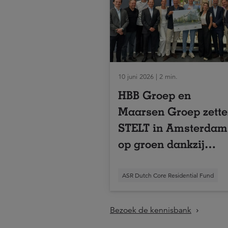
10 juni 2026 | 2 min.
HBB Groep en
Maarsen Groep zett
STELT in Amsterdam
op groen dankzij
overeenkomst met
a.s.r. real assets
ASR Dutch Core Residential Fund
Bezoek de kennisbank