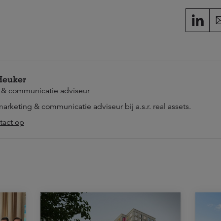
Heuker
 & communicatie adviseur
marketing & communicatie adviseur bij a.s.r. real assets.
act op