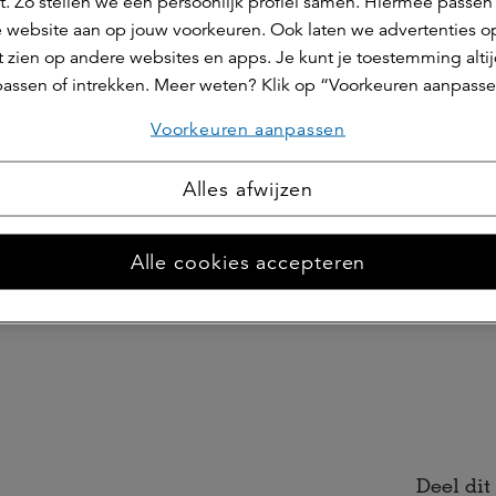
t. Zo stellen we een persoonlijk profiel samen. Hiermee passen 
arkeergarage hergebruikt, is er hout toegepast op divers
 website aan op jouw voorkeuren. Ook laten we advertenties o
 zien op andere websites en apps. Je kunt je toestemming alti
artementencomplex volledig in hout uitgevoerd.
assen of intrekken. Meer weten? Klik op “Voorkeuren aanpasse
nnentuin is een plek voor ontmoeting, bewegen, tuiniere
Voorkeuren aanpassen
speeltoestellen in de gezamenlijke binnentuin zijn gema
en. Zo wordt er ook gebruik gemaakt van een refurbished
Alles afwijzen
gevangen in een buffer onder de binnentuin en kan hie
n.
Alle cookies accepteren
plex is uitgevoerd door BAM Wonen.
Deel dit 