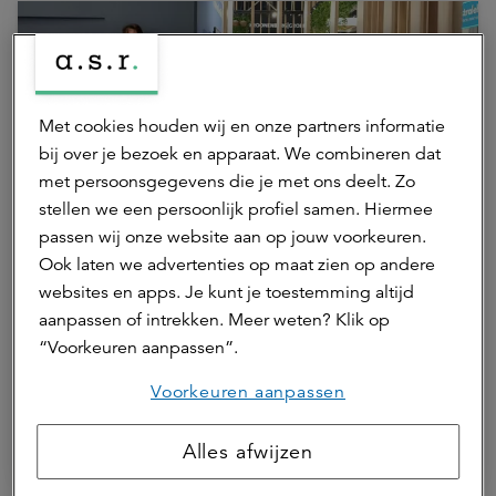
Met cookies houden wij en onze partners informatie
bij over je bezoek en apparaat. We combineren dat
met persoonsgegevens die je met ons deelt. Zo
stellen we een persoonlijk profiel samen. Hiermee
10 juni 2026 | 2 min.
passen wij onze website aan op jouw voorkeuren.
Ook laten we advertenties op maat zien op andere
HBB Groep en Maarsen Groep
websites en apps. Je kunt je toestemming altijd
zetten STELT in Amsterdam op
aanpassen of intrekken. Meer weten? Klik op
groen dankzij overeenkomst met
“Voorkeuren aanpassen”.
a.s.r. real assets
Voorkeuren aanpassen
ASR Dutch Core Residential Fund
Alles afwijzen