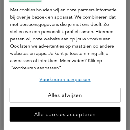
Nienke is woordvoerder voor a.s.r. real assets. Voor
Met cookies houden wij en onze partners informatie
mediavragen is Nienke te bereiken via +31 (0)6 410
bij over je bezoek en apparaat. We combineren dat
742 81.
met persoonsgegevens die je met ons deelt. Zo
Neem contact op
stellen we een persoonlijk profiel samen. Hiermee
passen wij onze website aan op jouw voorkeuren.
Ook laten we advertenties op maat zien op andere
websites en apps. Je kunt je toestemming altijd
Hierna lezen
aanpassen of intrekken. Meer weten? Klik op
“Voorkeuren aanpassen”.
Voorkeuren aanpassen
Alles afwijzen
Alle cookies accepteren
05 juni 2026 | 6 min.