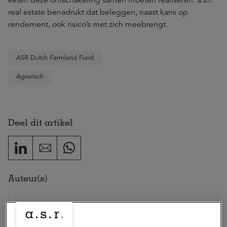
keten deze omschakeling samen moeten realiseren. a.s.r.
real estate benadrukt dat beleggen, naast kans op
rendement, ook risico’s met zich meebrengt.
ASR Dutch Farmland Fund
Agrarisch
Deel dit artikel
Auteur(s)
Nienke Abid
woordvoerder a.s.r.