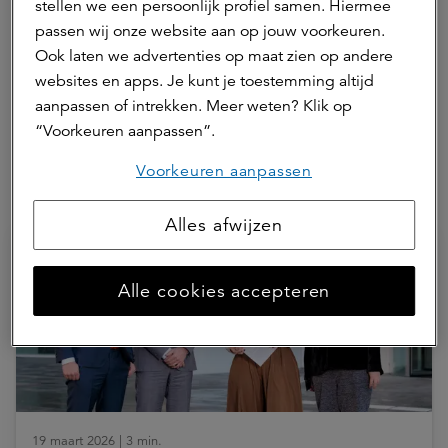
stellen we een persoonlijk profiel samen. Hiermee
Nienke is woordvoerder voor a.s.r. real assets. Voor
passen wij onze website aan op jouw voorkeuren.
mediavragen is Nienke te bereiken via +31 (0)6 410
Ook laten we advertenties op maat zien op andere
742 81.
websites en apps. Je kunt je toestemming altijd
aanpassen of intrekken. Meer weten? Klik op
Neem contact op
“Voorkeuren aanpassen”.
Voorkeuren aanpassen
Hierna lezen
Alles afwijzen
Alle cookies accepteren
19 maart 2026 | 3 min.