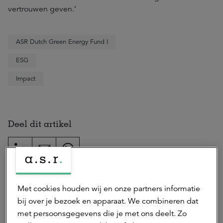
vertrouwen geven.’
ASR Dutch Green Energy Fund I
ESG
Impact
Deel dit artikel
Auteur(s)
Met cookies houden wij en onze partners informatie
bij over je bezoek en apparaat. We combineren dat
Nienke Abid
met persoonsgegevens die je met ons deelt. Zo
woordvoerder a.s.r.