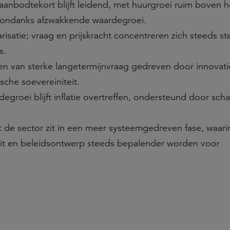
 aanbodtekort blijft leidend, met huurgroei ruim boven h
 ondanks afzwakkende waardegroei.
isatie; vraag en prijskracht concentreren zich steeds ste
s.
en van sterke langetermijnvraag gedreven door innovatie,
sche soevereiniteit.
egroei blijft inflatie overtreffen, ondersteund door sch
:
de sector zit in een meer systeemgedreven fase, waari
liteit en beleidsontwerp steeds bepalender worden voor