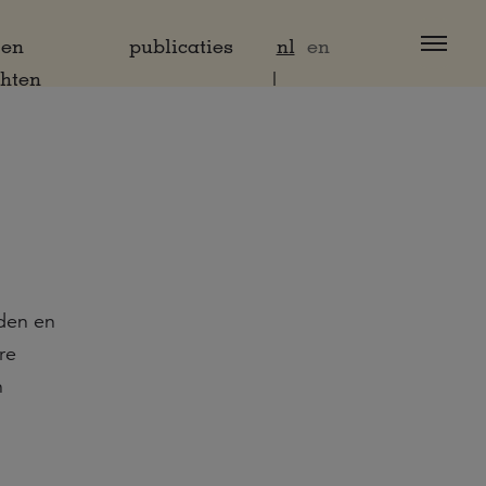
 en
publicaties
nl
en
chten
den en
re
n