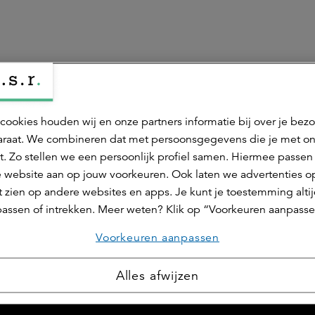
cookies houden wij en onze partners informatie bij over je bez
Deel dit 
raat. We combineren dat met persoonsgegevens die je met o
t. Zo stellen we een persoonlijk profiel samen. Hiermee passen 
 website aan op jouw voorkeuren. Ook laten we advertenties o
 zien op andere websites en apps. Je kunt je toestemming alti
assen of intrekken. Meer weten? Klik op “Voorkeuren aanpasse
Voorkeuren aanpassen
handekar
arch & Intelligence
Alles afwijzen
erantwoordelijk voor de afdeling Research & Intelligence en daa
ls researcher voor de retailmarkt.