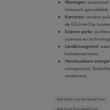
Woningen:
structureel
historisch gemiddelde
Kantoren:
verdere polar
de G5-InterCity locatie
Science parks:
profiter
sciences en technologi
Landbouwgrond:
waard
beleidsrestricties.
Hernieuwbare energie
netcapaciteit, flexibi
rendement.
ASR Dutch Core Residential Fund
ASR Dutch Prime Retail Fund