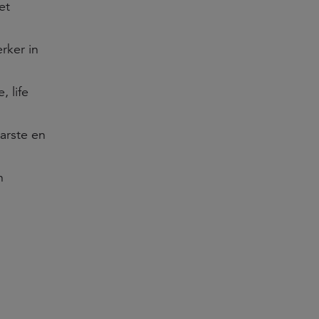
et
rker in
 life
aarste en
n