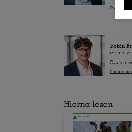
Neem cont
Robin Br
researcher
Robin is r
Neem cont
Hierna lezen