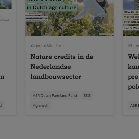
25 juni 2026 | 1 min.
04 mei
Nature credits in de
We
Nederlandse
ka
en
landbouwsector
pre
pol
ASR Dutch Farmland Fund
ESG
d
Agrarisch
ASR 