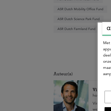
ASR Dutch Mobility Office Fund
ASR Dutch Science Park Fund
ASR Dutch Farmland Fund
Met 
appa
deel
onze
maat
Auteur(s)
aanp
Vinoo K
hoofd Rese
Vinoo is v
werkzaam a