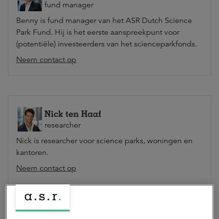
fund manager
Benny is fund manager van het ASR Dutch Science
Park Fund. Hij is het eerste aanspreekpunt voor
(potentiële) investeerders van het scienceparkfonds.
Neem contact op
Nick ten Haaf
researcher
Nick is researcher voor science parks, woningen en
kantoren.
Neem contact op