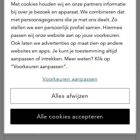
Shalaleh Hillebrand
Met cookies houden wij en onze partners informatie
data scientist
bij over je bezoek en apparaat. We combineren dat
Shalaleh is werkzaam als data scientist.
met persoonsgegevens die je met ons deelt. Zo
stellen we een persoonlijk profiel samen. Hiermee
Neem contact op
passen wij onze website aan op jouw voorkeuren.
Ook laten we advertenties op maat zien op andere
websites en apps. Je kunt je toestemming altijd
Hierna lezen
aanpassen of intrekken. Meer weten? Klik op
“Voorkeuren aanpassen”.
Voorkeuren aanpassen
Alles afwijzen
Alle cookies accepteren
11 mei 2026 | 1 min.